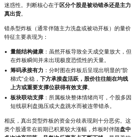
迷惑性。判断核心在于
区分个股是被动错杀还是主力
真出货
。
错杀型炸板（通常伴随主力洗盘或被动开板）的量价
特征主要表现为：
量能结构健康
：虽然开板导致全天成交量放大，但
在炸板瞬间并未出现极度恐慌性的天量。
筹码承接有力
：分时图在炸板后呈现出明显的“阶
梯式”企稳，
下方承接盘活跃，股价往往能在均线
上方或重要支撑位获得有效支撑
。
板块联动支撑
：所属板块整体情绪尚可，个股多因
短线获利盘抛压或大盘跳水而被连带错杀。
相反，真出货型炸板的资金分歧表现则十分恶劣。这
类个股通常在前期已积累较大涨幅，炸板时伴随
盘中