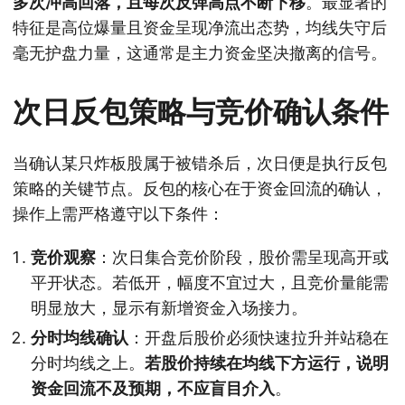
多次冲高回落，且每次反弹高点不断下移
。最显著的
特征是高位爆量且资金呈现净流出态势，均线失守后
毫无护盘力量，这通常是主力资金坚决撤离的信号。
次日反包策略与竞价确认条件
当确认某只炸板股属于被错杀后，次日便是执行反包
策略的关键节点。反包的核心在于资金回流的确认，
操作上需严格遵守以下条件：
竞价观察
：次日集合竞价阶段，股价需呈现高开或
平开状态。若低开，幅度不宜过大，且竞价量能需
明显放大，显示有新增资金入场接力。
分时均线确认
：开盘后股价必须快速拉升并站稳在
分时均线之上。
若股价持续在均线下方运行，说明
资金回流不及预期，不应盲目介入
。