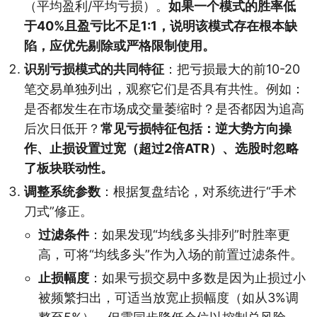
（平均盈利/平均亏损）。
如果一个模式的胜率低
于40%且盈亏比不足1:1，说明该模式存在根本缺
陷，应优先剔除或严格限制使用。
识别亏损模式的共同特征
：把亏损最大的前10-20
笔交易单独列出，观察它们是否具有共性。例如：
是否都发生在市场成交量萎缩时？是否都因为追高
后次日低开？
常见亏损特征包括：逆大势方向操
作、止损设置过宽（超过2倍ATR）、选股时忽略
了板块联动性。
调整系统参数
：根据复盘结论，对系统进行“手术
刀式”修正。
过滤条件
：如果发现“均线多头排列”时胜率更
高，可将“均线多头”作为入场的前置过滤条件。
止损幅度
：如果亏损交易中多数是因为止损过小
被频繁扫出，可适当放宽止损幅度（如从3%调