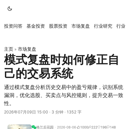
投资问答
基金投资
股票投资
市场复盘
行业研究
行业
主页
市场复盘
»
模式复盘时如何修正自
己的交易系统
通过模式复盘分析历史交易中的盈亏规律，识别系统
漏洞，优化选股、买卖点与风控规则，提升交易一致
性。
2026年07月09日 15:00
·
3 分钟
·
1352 字
格兰后花园
2026-08-06
1000
222
196
148