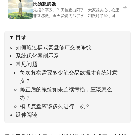
比预想的强
→
先报个平安。昨天检查出阳了，大家很关心，心里
非常感激。今天发烧去吊了水，稍微好了些，可没
什么胃口，吃不下东西。估计下次直播脸上又要少
几两肉，上镜看上去会再瘦一些。不过今天市场倒
是蛮照顾我的，没太让人操心。成交额稳稳踩在2.5
目录
万亿以上，涨跌比虽然只有2789比2590，乍看上
去相差不大，但细看下来，跌幅超过3%的只有不到
如何通过模式复盘修正交易系统
系统优化案例示意
常见问题
每次复盘需要多少笔交易数据才有统计意
义？
修正后的系统如果连续亏损，应该怎么
办？
模式复盘应该多久进行一次？
延伸阅读