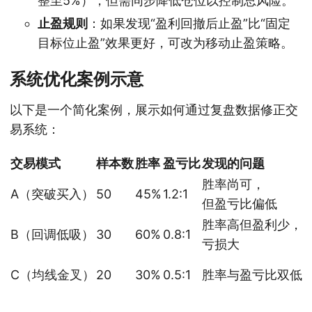
整至5%），但需同步降低仓位以控制总风险。
止盈规则
：如果发现“盈利回撤后止盈”比“固定
目标位止盈”效果更好，可改为移动止盈策略。
系统优化案例示意
以下是一个简化案例，展示如何通过复盘数据修正交
易系统：
交易模式
样本数
胜率
盈亏比
发现的问题
胜率尚可，
A（突破买入）
50
45%
1.2:1
但盈亏比偏低
胜率高但盈利少，
B（回调低吸）
30
60%
0.8:1
亏损大
C（均线金叉）
20
30%
0.5:1
胜率与盈亏比双低