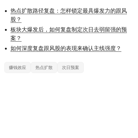
热点扩散路径复盘：怎样锁定最具爆发力的跟风
股？
板块大爆发后，如何复盘制定次日去弱留强的预
案？
如何深度复盘跟风股的表现来确认主线强度？
赚钱效应
热点扩散
次日预案
本站内容基于公开信息整理，仅供参考，不构成任何投资建议。投资有风险，据
此操作风险自担；具体产品与规则以官方及监管最新披露为准。