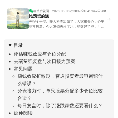
格兰后花园
2026-08-06
3037
484
642
288
比预想的强
→
先报个平安。昨天检查出阳了，大家很关心，心里
非常感激。今天发烧去吊了水，稍微好了些，可没
什么胃口，吃不下东西。估计下次直播脸上又要少
几两肉，上镜看上去会再瘦一些。不过今天市场倒
是蛮照顾我的，没太让人操心。成交额稳稳踩在2.5
目录
万亿以上，涨跌比虽然只有2789比2590，乍看上
去相差不大，但细看下来，跌幅超过3%的只有不到
评估赚钱效应与仓位分配
去弱留强复盘与次日接力预案
常见问题
赚钱效应扩散期，普通投资者最容易犯什
么错误？
分仓接力时，单只股票分配多少仓位比较
合适？
每日复盘时，除了涨跌家数还要看什么？
延伸阅读