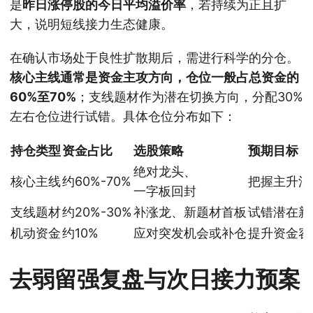
是
昨日涨停股的今日平均溢价率
，若持续为正且扩
大，说明短线接力生态健康。
在确认市场处于良性扩散期后，需进行科学的分仓。
核心主线通常是资金主攻方向，仓位一般占总资金的
60%至70%
；支线题材作为潜在切换方向，分配30%
左右仓位进行试错。具体仓位分布如下：
持仓类型
资金占比
选股策略
预期目标
绝对龙头、
核心主线
约60%-70%
把握主升浪
一字板回封
支线题材
约20%-30%
补涨龙、新题材首板
试错潜在新
机动资金
约10%
应对突发机会或补仓
提升资金容
去弱留强复盘与次日接力预案