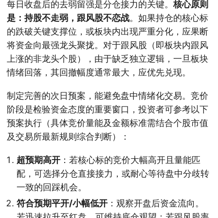
每日收盘后的去弱留强是分仓接力的关键。
核心原则
是：持股不走弱，跟风股不恋战
。如果持仓的核心标
的跌破关键支撑位，或板块内出现严重分化，应果断
将资金向最强龙头聚拢。对于跟风股（即板块内跟风
上涨的非龙头个股），由于缺乏独立逻辑，一旦板块
情绪回落，其回撤幅度通常最大，应优先兑现。
制定完善的次日预案，能避免盘中情绪化交易。竞价
阶段是检验资金态度的重要窗口，投资者可参考以下
预案执行（具体竞价量能及金额标准需结合个股市值
及交易所最新规则综合判断）：
超预期高开
：若核心标的竞价大幅高开且量能匹
配，可选择分仓直接接力，或耐心等待盘中分歧转
一致的回踩机会。
符合预期平开/小幅低开
：观察开盘后资金流向。
若迅速拉升至红盘，可维持底仓观望；若跟风股率