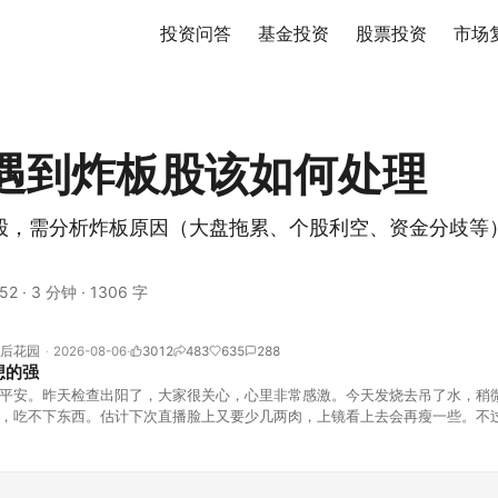
投资问答
基金投资
股票投资
市场
遇到炸板股该如何处理
股，需分析炸板原因（大盘拖累、个股利空、资金分歧等
。
52
·
3 分钟
·
1306 字
后花园
2026-08-06
3012
483
635
288
想的强
平安。昨天检查出阳了，大家很关心，心里非常感激。今天发烧去吊了水，稍
，吃不下东西。估计下次直播脸上又要少几两肉，上镜看上去会再瘦一些。不
的，没太让人操心。成交额稳稳踩在2.5万亿以上，涨跌比虽然只有2789比25
但细看下来，跌幅超过3%的只有不到