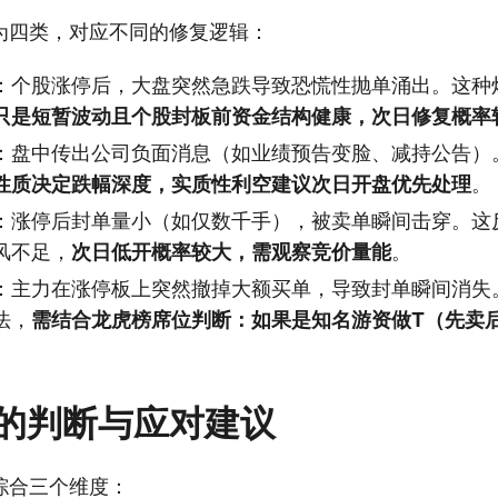
为四类，对应不同的修复逻辑：
：个股涨停后，大盘突然急跌导致恐慌性抛单涌出。这种炸
只是短暂波动且个股封板前资金结构健康，次日修复概率
：盘中传出公司负面消息（如业绩预告变脸、减持公告）
性质决定跌幅深度，实质性利空建议次日开盘优先处理
。
：涨停后封单量小（如仅数千手），被卖单瞬间击穿。这
风不足，
次日低开概率较大，需观察竞价量能
。
：主力在涨停板上突然撤掉大额买单，导致封单瞬间消失
法，
需结合龙虎榜席位判断：如果是知名游资做T（先卖
的判断与应对建议
综合三个维度：