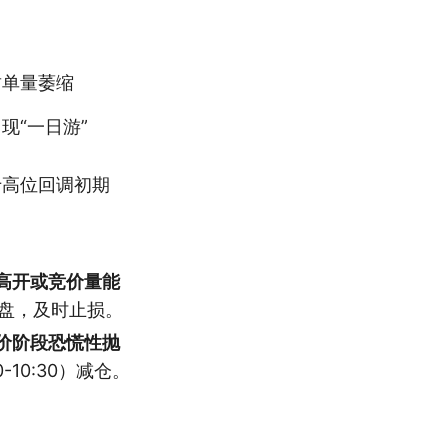
封单量萎缩
现“一日游”
于高位回调初期
高开或竞价量能
盘，及时止损。
价阶段恐慌性抛
10:30）减仓。