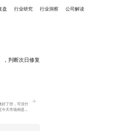
复盘
行业研究
行业洞察
公司解读
），判断次日修复
→
微好了些，可没什
过今天市场倒是蛮
90，乍看上去相差