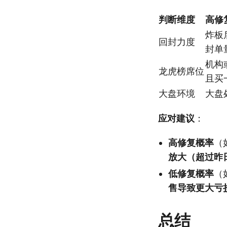
判断维度
高修
炸板
回封力度
封单
机构
龙虎榜席位
且买
大盘环境
大盘
应对建议
：
高修复概率
（
放大（超过昨
低修复概率
（
售导致更大亏
总结