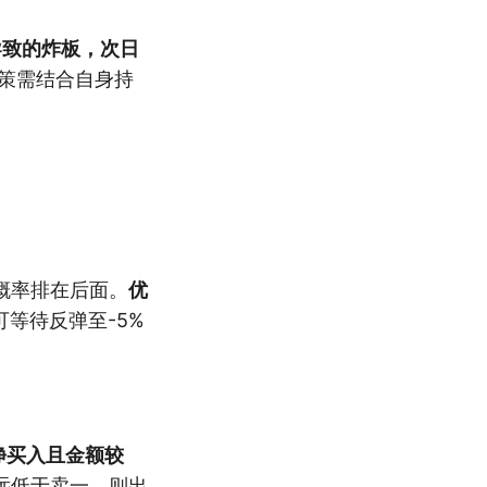
导致的炸板，次日
策需结合自身持
概率排在后面。
优
等待反弹至-5%
净买入且金额较
远低于卖一，则出