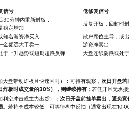
复信号
低修复信号
后30分钟内重新封板，
反复开板，回封时
量稳定增加
或知名游资净买入，
散户席位主导，或出
一金额远大于卖一
游资净卖出
处于上升趋势或短期超跌反弹
大盘连续阴跌或处
如大盘带动炸板且快速回封）：可持有观察，
次日开盘若
日炸板时成交量的30%），则继续持有
；若低开且无承接
如利空冲击或主力出货）：
次日开盘前挂单卖出，避免竞
损
。若持仓成本较低，可等待盘中反抽（通常出现在10:00-