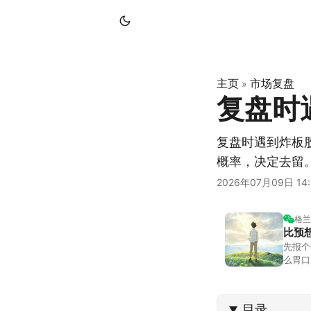
主页
市场复盘
»
复盘时
复盘时遇到炸板
概率，决定去留
2026年07月09日 14:
格兰
比预
先报个
么胃口
照顾我
不大，
目录