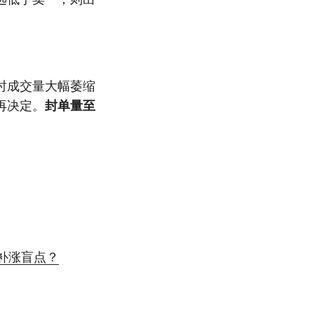
时成交量大幅萎缩
再决定。
封单量至
补涨盲点？