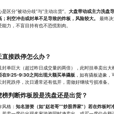
是区分“被动分歧”与“主动出货”。
大盘带动或主力洗盘
高；利空冲击或封单不足导致的炸板，风险较大。
最终决
受能力，不盲目持有也不恐慌割肉。
天直接跌停怎么办？
且封单巨大（超过昨日成交量的两倍），此时挂单卖出大
在9:25-9:30之间出现大额买单撬板
，如有撬板迹象，可
天封死跌停，次日通常还有低开，需做好继续亏损准备。
虎榜判断炸板股是洗盘还是出货？
作风格：
知名游资（如“赵老哥”“炒股养家”）若在炸板时
；若卖一席位出现多家游资同时净卖出，或买一席位金额