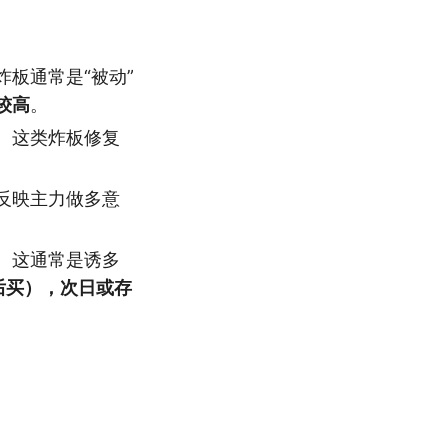
板通常是“被动”
较高
。
。这类炸板修复
反映主力做多意
。这通常是诱多
后买），次日或存