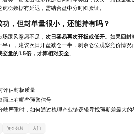
龙虎榜数据有延迟，需结合盘中分时图验证。
成功，但封单量很小，还能持有吗？
市场跟风意愿不足，
次日容易再次开板或低开
。如果回封
一半），建议次日开盘减仓一半，剩余仓位观察竞价情况
交量的1.5倍，才算相对安全
。
何评估封板质量
盘面上有哪些预警信号
分歧严重时，如何通过梳理产业链逻辑寻找预期差最大的
资金分歧
入门