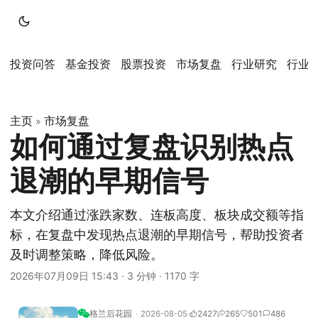
投资问答
基金投资
股票投资
市场复盘
行业研究
行业
主页
市场复盘
»
如何通过复盘识别热点
退潮的早期信号
本文介绍通过涨跌家数、连板高度、板块成交额等指
标，在复盘中发现热点退潮的早期信号，帮助投资者
及时调整策略，降低风险。
2026年07月09日 15:43
·
3 分钟
·
1170 字
格兰后花园
2026-08-05
2427
265
501
486