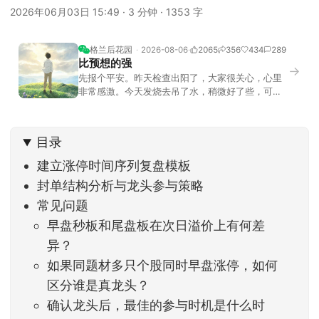
2026年06月03日 15:49
·
3 分钟
·
1353 字
格兰后花园
2026-08-06
2065
356
434
289
比预想的强
→
先报个平安。昨天检查出阳了，大家很关心，心里
非常感激。今天发烧去吊了水，稍微好了些，可没
什么胃口，吃不下东西。估计下次直播脸上又要少
几两肉，上镜看上去会再瘦一些。不过今天市场倒
是蛮照顾我的，没太让人操心。成交额稳稳踩在2.5
目录
万亿以上，涨跌比虽然只有2789比2590，乍看上
去相差不大，但细看下来，跌幅超过3%的只有不到
建立涨停时间序列复盘模板
封单结构分析与龙头参与策略
常见问题
早盘秒板和尾盘板在次日溢价上有何差
异？
如果同题材多只个股同时早盘涨停，如何
区分谁是真龙头？
确认龙头后，最佳的参与时机是什么时