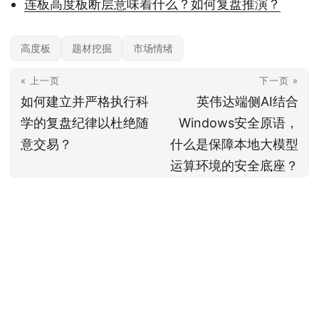
连板高度板断层意味着什么？如何复盘推演？
高度板
题材挖掘
市场情绪
« 上一页
下一页 »
如何建立并严格执行科
英伟达端侧AI结合
学的复盘纪律以杜绝随
Windows安全原语，
意交易？
什么是保障本地大模型
运算环境的安全底座？
本站内容基于公开信息整理，仅供参考，不构成任何投资建议。投资有风险，据
此操作风险自担；具体产品与规则以官方及监管最新披露为准。