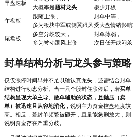
早盘速板
大概率是
题材龙头
极少开板
跟随上涨，
封单中等，
午盘板
多为板块中军或侧翼跟风
受大盘情绪影响
多空分歧较大，
封单薄弱，
尾盘板
多为被动跟风上涨
次日低开或闷杀
封单结构分析与龙头参与策略
仅仅涨停时间早并不足以确认真龙头，还需结合封单
结构进行动态分析。当一只个股封住涨停后，若
买单
结构呈现大单主导、散单辅助的状态，且抛压（卖
单）被迅速且从容地消化
，说明主力资金控盘程度较
高。相反，若封单频繁被砸开，且量能急剧放大，则
说明资金存在严重分歧。