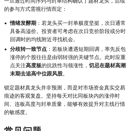
一旦通过时间序列与封单结构确认了题材龙头，后续
的参与方式需视行情而定：
情绪发酵期
：若龙头买一封单极度坚挺，次日通常
具备高溢价。投资者可考虑在次日竞价阶段或分时
回调时的均线附近寻找机会。
分歧转一致节点
：若板块遭遇短期回调，率先反包
涨停的个股往往是由弱转强的关键节点。此时应重
点关注
高度板
的抗跌性与领涨性，
切忌在题材高潮
末期去追高中位跟风股
。
锁定题材真龙头并非预测，而是对市场资金真实交易
痕迹的客观复盘。坚持每天对比同板块内的涨停时
间、连板高度与封单质量，能够有效提升对主线行情
的敏感度。