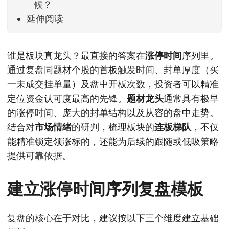
候？
延伸阅读
谁是板块真龙头？最直接的答案在
涨停时间
序列里。
通过复盘同题材个股的首板触发时间、封单厚度（买
一未成交挂单量）及盘中开板次数，投资者可以精准
定位资金认可度最高的先锋。
题材龙头
通常具有极早
的涨停时间、庞大的封单结构以及从容的盘中走势。
结合对
市场情绪
的研判，梳理板块的
连板梯队
，不仅
能精准锁定领涨标的，还能为后续的跟随或低吸策略
提供可靠依据。
建立涨停时间序列复盘模板
复盘的核心在于对比，建议按以下三个维度建立基础