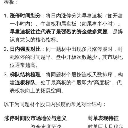
模板：
涨停时间划分
：将日内涨停分为早盘速板（如开盘
一小时内）、午盘板和尾盘板（如尾盘半小时）。
早盘速板往往代表了最强烈的资金做多意愿
，是辨
识真龙头的核心指标。
日内强度对比
：同一题材中出现多只涨停股时，封
死涨停的时间越早、盘中开板次数越少，其市场地
位通常越高。
梯队结构梳理
：将同题材个股按连板天数排序，构
建
连板梯队
。处于最高板的个股即为“高度板”，代
表板块向上的拓展空间。
以下为同题材个股日内强度的常见对比结构：
涨停时间段
市场地位与意义
封单表现特征
资金态度坚决，
封单巨大且稳定