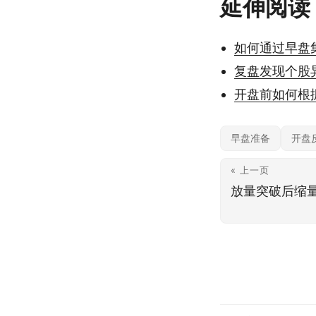
延伸阅读
如何通过早盘
复盘发现个股
开盘前如何根
早盘准备
开盘
« 上一页
放量突破后缩