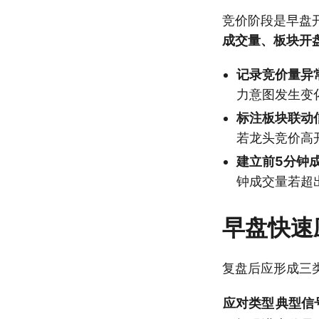
竞价阶段是早盘
成交量、板块开
记录竞价量异
力意图发生变
标注板块联动
若龙头竞价高
建立前5分钟
钟成交量若超
早盘快速
复盘后应形成三
应对类型
典型信