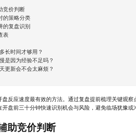
助竞价判断
对的策略分类
阱的复盘识别
查表
多长时间才够用？
慢是因为经验不足吗？
天更新会不会太麻烦？
开盘反应速度最有效的方法。通过复盘提前梳理关键观察
在开盘前三十分钟快速识别机会与风险，避免临场犹豫或
辅助竞价判断