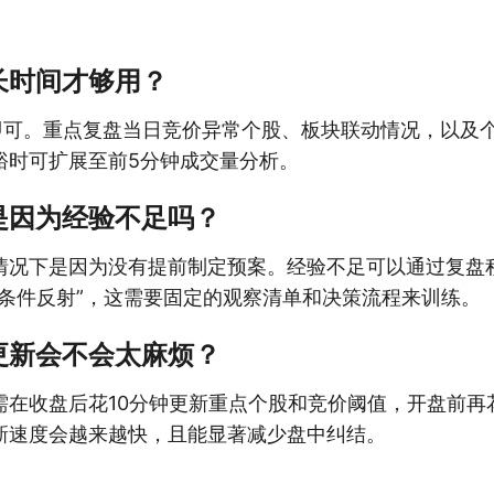
长时间才够用？
分钟即可。重点复盘当日竞价异常个股、板块联动情况，以及
裕时可扩展至前5分钟成交量分析。
是因为经验不足吗？
情况下是因为没有提前制定预案。经验不足可以通过复盘
“条件反射”，这需要固定的观察清单和决策流程来训练。
更新会不会太麻烦？
需在收盘后花10分钟更新重点个股和竞价阈值，开盘前再
新速度会越来越快，且能显著减少盘中纠结。