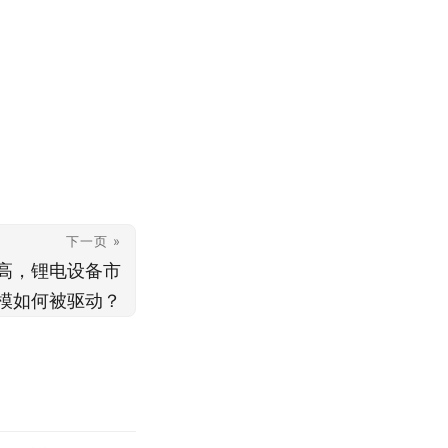
下一页 »
高，锂电设备市
模如何被驱动？