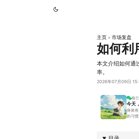
主页
市场复盘
»
如何利
本文介绍如何通
率。
2026年07月09日 15:
格兰
今天
身体有
的习惯
答。留
可以给
目录