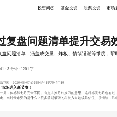
投资问答
基金投资
股票投资
市场
过复盘问题清单提升交易
复盘问题清单，涵盖成交量、炸板、情绪退潮等维度，帮
。
41
·
3 分钟
·
1291 字
后花园
2026-08-07
2584
485
541
89
！市场进入新节奏！
一周，体感和七月完全不同。有点儿换月如换刀的意思。这种感觉七月也有过
走。当时最难受的是什么？很多前期最强的科技方向连续杀估值、杀情绪，跌
上号。很多同学人被折磨到根本没有打开账户的勇气。8月伊始，在这立秋的
天般的暖风。指数涨了百点，交易额回暖到2