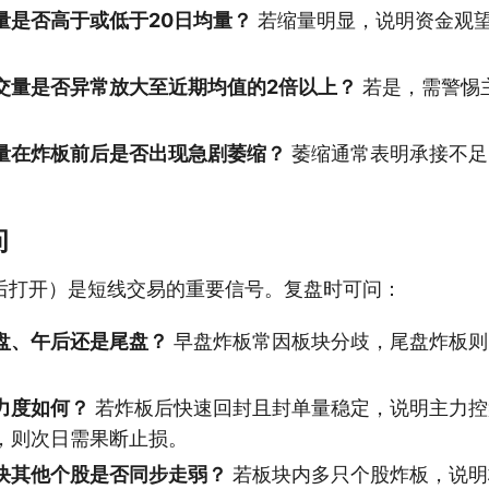
量是否高于或低于20日均量？
若缩量明显，说明资金观
交量是否异常放大至近期均值的2倍以上？
若是，需警惕
量在炸板前后是否出现急剧萎缩？
萎缩通常表明承接不足
问
后打开）是短线交易的重要信号。复盘时可问：
盘、午后还是尾盘？
早盘炸板常因板块分歧，尾盘炸板则
。
力度如何？
若炸板后快速回封且封单量稳定，说明主力控
，则次日需果断止损。
块其他个股是否同步走弱？
若板块内多只个股炸板，说明