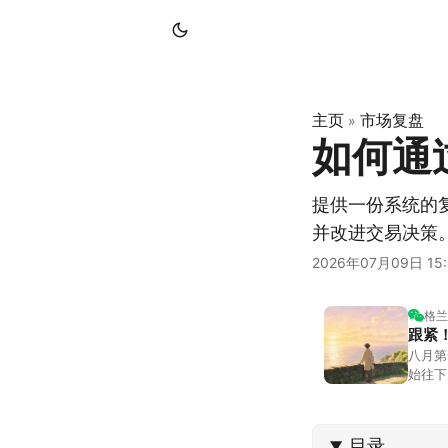
主页
市场复盘
»
如何通
提供一份系统的
并改进交易决策
2026年07月09日 15:
格兰
跟紧
八月第
始往下
都排得
到了春
目录