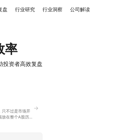
复盘
行业研究
行业洞察
公司解读
效率
助投资者高效复盘
→
，只不过是市场开
幅放在整个A股历史
节气反倒让大家感受