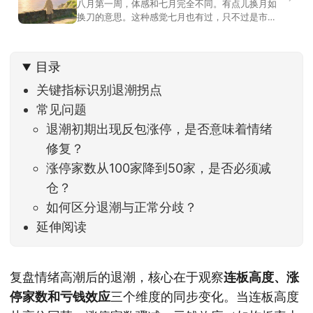
八月第一周，体感和七月完全不同。有点儿换月如
换刀的意思。这种感觉七月也有过，只不过是市场
开始往下走。当时最难受的是什么？很多前期最强
的科技方向连续杀估值、杀情绪，跌幅放在整个A股
历史都排得上号。很多同学人被折磨到根本没有打
目录
开账户的勇气。8月伊始，在这立秋的节气反倒让大
家感受到了春天般的暖风。指数涨了百点，交易额
关键指标识别退潮拐点
回暖到2
常见问题
退潮初期出现反包涨停，是否意味着情绪
修复？
涨停家数从100家降到50家，是否必须减
仓？
如何区分退潮与正常分歧？
延伸阅读
复盘情绪高潮后的退潮，核心在于观察
连板高度、涨
停家数和亏钱效应
三个维度的同步变化。当连板高度