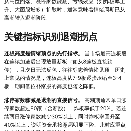
从高位回落、涨停家数骤减、亏钱效应（如炸板率上
升、大面股增多）扩散时，通常意味着情绪周期已从
高潮转入退潮阶段。
关键指标识别退潮拐点
连板高度是情绪顶点的先行指标。
当市场最高连板股
在连续加速后出现放量断板（如从8连板直接跌
停），且次日无法反包，往往标志着情绪见顶。历史
上常见的情况是，连板高度从7-9板逐步压缩至3-4
板，期间低位补涨股的高度也随之降低。
涨停家数骤减是退潮的直接信号。
高潮期通常单日涨
停家数超过80家（含新股），炸板率低于20%。若连
续两日涨停家数减少30%以上，同时炸板率回升至
40%以上，说明资金承接意愿明显下降。此时应重点