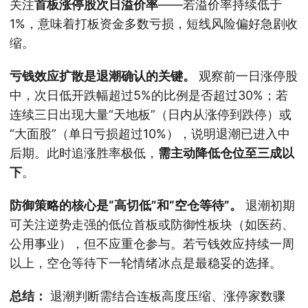
关注
首板涨停股次日溢价率
——若溢价率持续低于
1%，意味着打板资金多数亏损，短线风险偏好急剧收
缩。
亏钱效应扩散是退潮确认的关键。
观察前一日涨停股
中，次日低开跌幅超过5%的比例是否超过30%；若
连续三日出现大量“天地板”（日内从涨停到跌停）或
“大面股”（单日亏损超过10%），说明退潮已进入中
后期。此时追涨胜率极低，
需主动降低仓位至三成以
下
。
防御策略的核心是“高切低”和“空仓等待”。
退潮初期
可关注逆势走强的低位首板或防御性板块（如医药、
公用事业），但不应重仓参与。若亏钱效应持续一周
以上，空仓等待下一轮情绪冰点是最稳妥的选择。
总结：
退潮判断需结合连板高度压缩、涨停家数骤