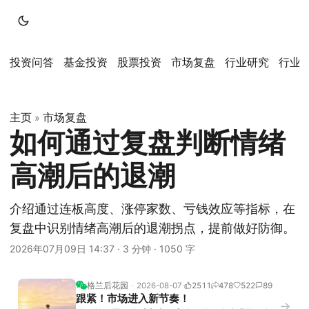
投资问答
基金投资
股票投资
市场复盘
行业研究
行业
主页
市场复盘
»
如何通过复盘判断情绪
高潮后的退潮
介绍通过连板高度、涨停家数、亏钱效应等指标，在
复盘中识别情绪高潮后的退潮拐点，提前做好防御。
2026年07月09日 14:37
·
3 分钟
·
1050 字
格兰后花园
2026-08-07
2511
478
522
89
跟紧！市场进入新节奏！
→