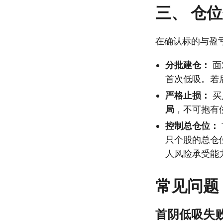
三、 仓
在确认标的与盈
分批建仓：
面
首次低吸。若
严格止损：
买
局
，不可抱有
控制总仓位：
只个股的总仓
人风险承受能
常见问题
首阴低吸失