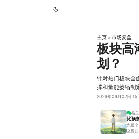
主页
市场复盘
»
板块高
划？
针对热门板块全
撑和量能萎缩制定
2026年06月02日 15:
格兰
比预
先报个
么胃口
照顾我