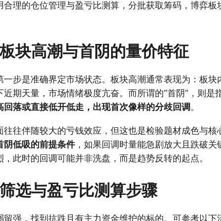
用合理的仓位管理与盈亏比测算，分批获取筹码，博弈板
别板块高潮与首阴的量价特征
第一步是准确界定市场状态。板块高潮通常表现为：板块
下近期天量，市场情绪极度亢奋。而所谓的“首阴”，则是
高回落或直接低开低走，出现首次像样的分歧回调
。
面往往伴随较大的亏钱效应，但这也是检验题材成色与核
首阴低吸的前提条件
，如果回调时量能急剧放大且跌破关
烈，此时的回调可能并非洗盘，而是趋势反转的起点。
盘筛选与盈亏比测算步骤
弱留强，找到抗跌且有主力资金维护的标的。可参考以下