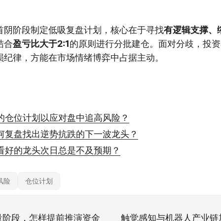
首阴阶段制定低吸复盘计划，核心在于寻找
有逻辑支撑、
结合
盈亏比大于2:1
的原则进行分批建仓。面对分歧，投资
损纪律，方能在市场情绪博弈中占据主动。
的仓位计划以应对盘中追高风险？
何复盘找出逆势抗跌的下一波龙头？
看好的龙头次日总是不及预期？
风险
仓位计划
量阶段，怎样提前推演资金
触觉感知与机器人产业链