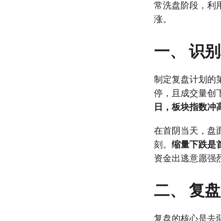
常洗盘阶段，利
涨。
一、 识
制定复盘计划的
停，且成交量创
日，板块指数冲
在首阴当天，盘
刻。
缩量下跌是
资金出逃意愿强
二、 复
复盘的核心是去