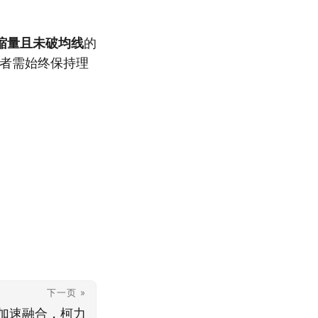
缩量且未破均线
的
者需始终保持理
下一页 »
加速融合，柯力