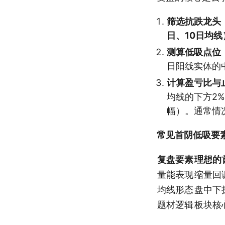
筛选抗跌龙头
日、10日均线
测算低吸点位
日阳线实体的
计算盈亏比与
均线的下方2
幅）。通常情
常见首阴低吸要
复盘要素
理想的
量能表现
缩量回
均线形态
盘中下
题材逻辑
板块核