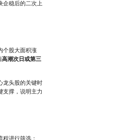
块企稳后的二次上
内个股大面积涨
指
高潮次日或第三
心龙头股的关键时
键支撑，说明主力
流程进行筛选：