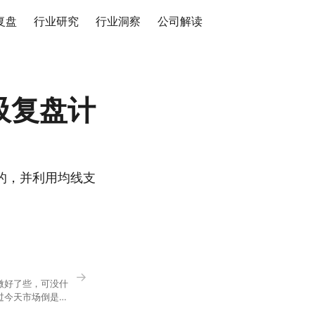
复盘
行业研究
行业洞察
公司解读
吸复盘计
的，并利用均线支
→
微好了些，可没什
过今天市场倒是蛮
90，乍看上去相差