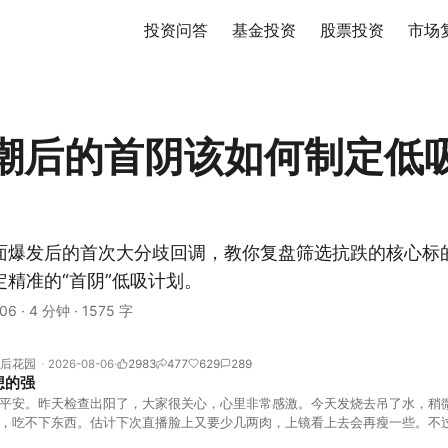
投资问答
基金投资
股票投资
市场
潮后的首阴该如何制定低
面爆发后的首次大分歧回调，教你复盘筛选抗跌的核心标
精准的“首阴”低吸计划。
06
·
4 分钟
·
1575 字
后花园
2026-08-06
2983
477
629
289
想的强
平安。昨天检查出阳了，大家很关心，心里非常感激。今天发烧去吊了水，稍
，吃不下东西。估计下次直播脸上又要少几两肉，上镜看上去会再瘦一些。不
的，没太让人操心。成交额稳稳踩在2.5万亿以上，涨跌比虽然只有2789比25