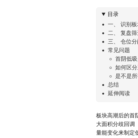
不大，
目录
一、 识别
二、 复盘
三、 仓位
常见问题
首阴低吸
如何区分
是不是所
总结
延伸阅读
板块高潮后的首
大面积分歧回调
量能变化来制定低