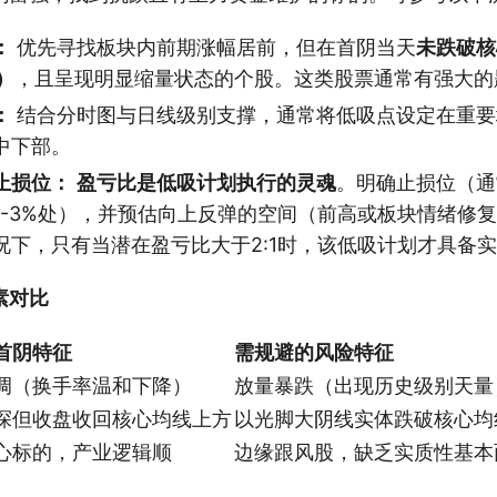
：
优先寻找板块内前期涨幅居前，但在首阴当天
未跌破核
）
，且呈现明显缩量状态的个股。这类股票通常有强大的
：
结合分时图与日线级别支撑，通常将低吸点设定在重要
中下部。
止损位：
盈亏比是低吸计划执行的灵魂
。明确止损位（通
%-3%处），并预估向上反弹的空间（前高或板块情绪修
况下，只有当潜在盈亏比大于2:1时，该低吸计划才具备
素对比
首阴特征
需规避的风险特征
调（换手率温和下降）
放量暴跌（出现历史级别天量
探但收盘收回核心均线上方
以光脚大阴线实体跌破核心均
心标的，产业逻辑顺
边缘跟风股，缺乏实质性基本