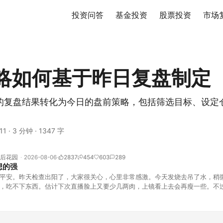
投资问答
基金投资
股票投资
市场
略如何基于昨日复盘制定
的复盘结果转化为今日的盘前策略，包括筛选目标、设定
11
·
3 分钟
·
1347 字
后花园
2026-08-06
2837
454
603
289
想的强
平安。昨天检查出阳了，大家很关心，心里非常感激。今天发烧去吊了水，稍
，吃不下东西。估计下次直播脸上又要少几两肉，上镜看上去会再瘦一些。不
的，没太让人操心。成交额稳稳踩在2.5万亿以上，涨跌比虽然只有2789比25
但细看下来，跌幅超过3%的只有不到