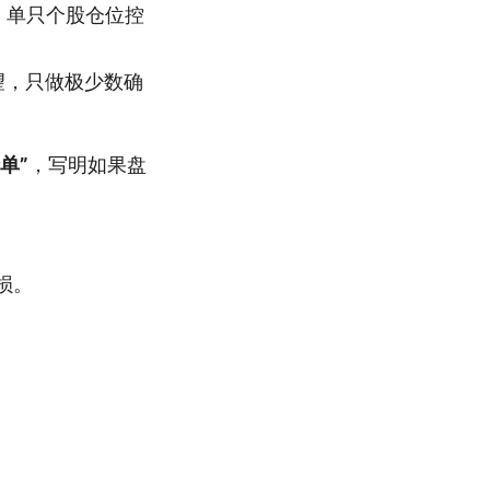
，单只个股仓位控
望，只做极少数确
单”
，写明如果盘
损。