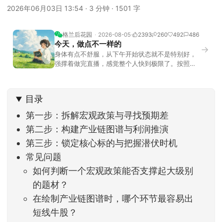
2026年06月03日 13:54
·
3 分钟
·
1501 字
格兰后花园
2026-08-05
2393
260
492
486
今天，做点不一样的
→
身体有点不舒服，从下午开始状态就不是特别好，
强撑着做完直播，感觉整个人快到极限了。按照平
时的习惯，今天还应该是回答直播过程中，大家留
言问的问题。不过我想换一种方法，按大家的需求
解答。留言区照常开放，有什么关于市场今的问
目录
题，可以直接留言。如果别人问的问题正好是你想
问的，可以给他点个赞。晚些时候，我会按点赞数
第一步：拆解宏观政策与寻找预期差
量挑选5个比较
第二步：构建产业链图谱与利润推演
第三步：锁定核心标的与把握潜伏时机
常见问题
如何判断一个宏观政策能否支撑起大级别
的题材？
在绘制产业链图谱时，哪个环节最容易出
短线牛股？