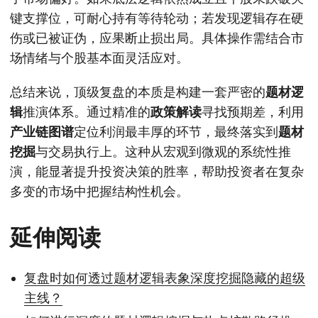
键支撑位，可耐心持有等待轮动；若发现逻辑存在硬
伤或已被证伪，应果断止损出局。具体操作需结合市
场情绪与个股基本面灵活应对。
总结来说，顶级复盘的本质是构建一套严密的
题材逻
辑
推演体系。通过精准的
政策解读
寻找预期差，利用
产业链图谱
定位利润最丰厚的环节，最终落实到
题材
挖掘
与交易执行上。这种从宏观到微观的系统性推
演，能显著提升投资决策的胜率，帮助投资者在复杂
多变的市场中把握结构性机会。
延伸阅读
复盘时如何透过题材逻辑表象深度挖掘隐藏的超级
主线？