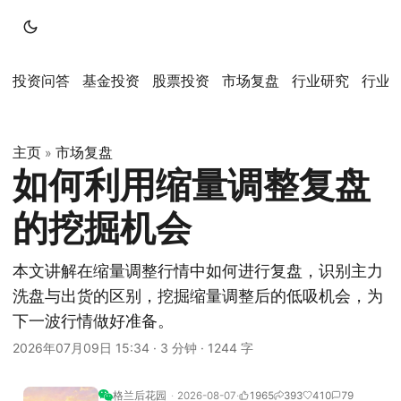
投资问答
基金投资
股票投资
市场复盘
行业研究
行业
主页
市场复盘
»
如何利用缩量调整复盘
的挖掘机会
本文讲解在缩量调整行情中如何进行复盘，识别主力
洗盘与出货的区别，挖掘缩量调整后的低吸机会，为
下一波行情做好准备。
2026年07月09日 15:34
·
3 分钟
·
1244 字
格兰后花园
2026-08-07
1965
393
410
79