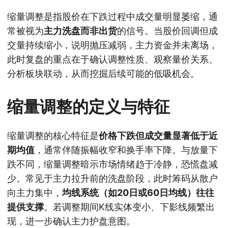
缩量调整是指股价在下跌过程中成交量明显萎缩，通
常被视为
主力洗盘而非出货
的信号。当股价回调但成
交量持续缩小，说明抛压减弱，主力资金并未离场，
此时复盘的重点在于确认调整性质、观察量价关系、
分析板块联动，从而挖掘后续可能的低吸机会。
缩量调整的定义与特征
缩量调整的核心特征是
价格下跌但成交量显著低于近
期均值
，通常伴随振幅收窄和换手率下降。与放量下
跌不同，缩量调整暗示市场情绪趋于冷静，恐慌盘减
少。常见于主力拉升前的洗盘阶段，此时筹码从散户
向主力集中，
均线系统（如20日或60日均线）往往
提供支撑
。若调整期间K线实体变小、下影线频繁出
现，进一步确认主力护盘意图。