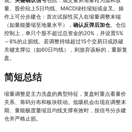
底。
关键确认信号
包括：成交量从缩量转为温和放
量、股价站上5日均线、MACD绿柱缩短或金叉。操
作上可分步建仓：首次试探性买入在缩量调整末端
（如量能萎缩至地量水平），
确认反弹后加仓
。仓位
控制上，单只个股不超过总资金的20%，并设置5%
～8%的止损线。若调整持续超过15个交易日或跌破
关键支撑位（如60日均线），则放弃该标的，重新复
盘。
简短总结
缩量调整是主力洗盘的典型特征，复盘时重点看量价
关系、筹码分布和板块联动。低吸机会出现在调整末
期、量能极度萎缩且均线支撑有效时，按信号分步建
仓并严格止损。