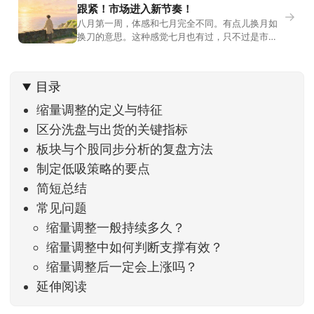
跟紧！市场进入新节奏！
→
八月第一周，体感和七月完全不同。有点儿换月如
换刀的意思。这种感觉七月也有过，只不过是市场
开始往下走。当时最难受的是什么？很多前期最强
的科技方向连续杀估值、杀情绪，跌幅放在整个A股
历史都排得上号。很多同学人被折磨到根本没有打
目录
开账户的勇气。8月伊始，在这立秋的节气反倒让大
家感受到了春天般的暖风。指数涨了百点，交易额
缩量调整的定义与特征
回暖到2
区分洗盘与出货的关键指标
板块与个股同步分析的复盘方法
制定低吸策略的要点
简短总结
常见问题
缩量调整一般持续多久？
缩量调整中如何判断支撑有效？
缩量调整后一定会上涨吗？
延伸阅读