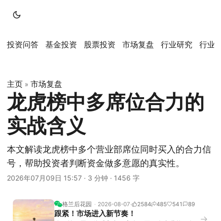
投资问答
基金投资
股票投资
市场复盘
行业研究
行业
主页
市场复盘
»
龙虎榜中多席位合力的
实战含义
本文解读龙虎榜中多个营业部席位同时买入的合力信
号，帮助投资者判断资金做多意愿的真实性。
2026年07月09日 15:57
·
3 分钟
·
1456 字
格兰后花园
2026-08-07
2584
485
541
89
跟紧！市场进入新节奏！
→