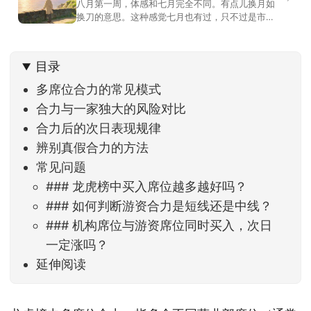
八月第一周，体感和七月完全不同。有点儿换月如
换刀的意思。这种感觉七月也有过，只不过是市场
开始往下走。当时最难受的是什么？很多前期最强
的科技方向连续杀估值、杀情绪，跌幅放在整个A股
历史都排得上号。很多同学人被折磨到根本没有打
目录
开账户的勇气。8月伊始，在这立秋的节气反倒让大
家感受到了春天般的暖风。指数涨了百点，交易额
多席位合力的常见模式
回暖到2
合力与一家独大的风险对比
合力后的次日表现规律
辨别真假合力的方法
常见问题
### 龙虎榜中买入席位越多越好吗？
### 如何判断游资合力是短线还是中线？
### 机构席位与游资席位同时买入，次日
一定涨吗？
延伸阅读