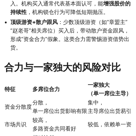
入。机构买入通常代表基本面认可，能
增强股价的
持续性
，机构锁仓行为可降低短期抛压。
顶级游资+散户跟风
：少数顶级游资（如“章盟主”
“赵老哥”相关席位）买入后，带动散户资金跟风，
形成“资金合力”假象。这类合力需警惕游资借势出
货。
合力与一家独大的风险对比
一家独大
特征
多席位合力
（单一席位主导）
分散，
集中，
资金分散度
单一席位出货影响有限
主导席位出货易引
较高，
市场共识
较低，依赖单一资
多路资金共同看好