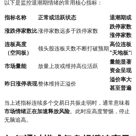
以下是监控退潮期情绪的常用核心指标：
指标名称
正常或活跃状态
退潮期或
跌停家数
涨跌停家数比
涨停家数远多于跌停家数
涨停家数
连板高度
高位连板
领头股连板天数不断打破预期
（空间板）
“天地板”
量能显著
市场量能
放量上攻或维持高位活跃
资金呈现
溢价率大
昨日涨停表现
整体维持正溢价
甚至普遍
当上述指标连续多个交易日共振走弱时，通常意味着
市场情绪正在加速释放风险
。此时应高度警惕，停止
无脑追高。