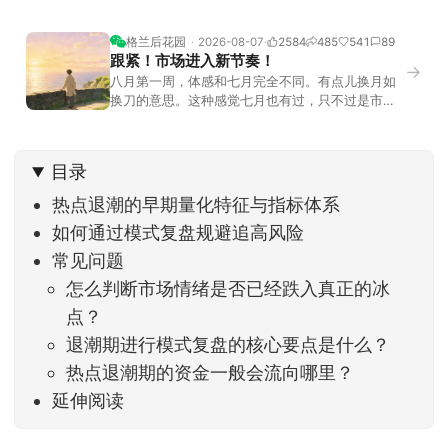
格兰后花园
2026-08-07
2584
485
541
89
跟紧！市场进入新节奏！
→
八月第一周，体感和七月完全不同。有点儿换月如
换刀的意思。这种感觉七月也有过，只不过是市场
开始往下走。当时最难受的是什么？很多前期最强
的科技方向连续杀估值、杀情绪，跌幅放在整个A股
历史都排得上号。很多同学人被折磨到根本没有打
目录
开账户的勇气。8月伊始，在这立秋的节气反倒让大
家感受到了春天般的暖风。指数涨了百点，交易额
热点退潮的早期量化特征与指标体系
回暖到2
如何通过模式复盘规避追高风险
常见问题
怎么判断市场情绪是否已经跌入真正的冰
点？
退潮期进行模式复盘的核心要点是什么？
热点退潮期的资金一般会流向哪里？
延伸阅读