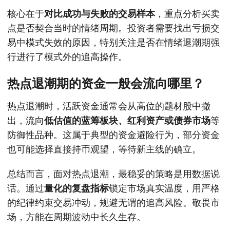
核心在于
对比成功与失败的交易样本
，重点分析买卖
点是否契合当时的情绪周期。投资者需要找出亏损交
易中模式失效的原因，特别关注是否在情绪退潮期强
行进行了模式外的追高操作。
热点退潮期的资金一般会流向哪里？
热点退潮时，活跃资金通常会从高位的题材股中撤
出，流向
低估值的蓝筹板块、红利资产或债券市场
等
防御性品种。这属于典型的资金避险行为，部分资金
也可能选择直接持币观望，等待新主线的确立。
总结而言，面对热点退潮，最稳妥的策略是用数据说
话。通过
量化的复盘指标
锁定市场真实温度，用严格
的纪律约束交易冲动，规避无谓的追高风险。敬畏市
场，方能在周期波动中长久生存。