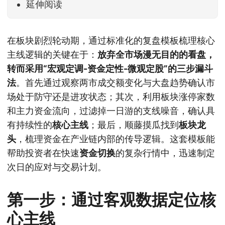
延伸阅读
在板块剧烈轮动期，通过标准化的复盘模板梳理核心
主线逻辑的关键在于：
放弃全市场漫无目的的看盘，
转而采用“宏观定调-资金定性-微观定股”的三步漏斗
法
。首先通过观察两市成交额变化与大盘趋势确认市
场处于防守还是进攻状态；其次，利用板块涨停家数
和主力资金流向，过滤掉一日游的支线噪音，确认具
有持续性的
核心主线
；最后，顺藤摸瓜找到
板块龙
头
，梳理资金在产业链内部的传导逻辑。这套模板能
帮助投资者在快速
资金切换
的复杂行情中，迅速制定
次日的应对与交易计划。
第一步：通过客观数据定位核
心主线