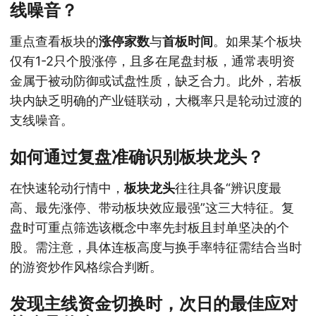
线噪音？
重点查看板块的
涨停家数
与
首板时间
。如果某个板块
仅有1-2只个股涨停，且多在尾盘封板，通常表明资
金属于被动防御或试盘性质，缺乏合力。此外，若板
块内缺乏明确的产业链联动，大概率只是轮动过渡的
支线噪音。
如何通过复盘准确识别板块龙头？
在快速轮动行情中，
板块龙头
往往具备“辨识度最
高、最先涨停、带动板块效应最强”这三大特征。复
盘时可重点筛选该概念中率先封板且封单坚决的个
股。需注意，具体连板高度与换手率特征需结合当时
的游资炒作风格综合判断。
发现主线资金切换时，次日的最佳应对