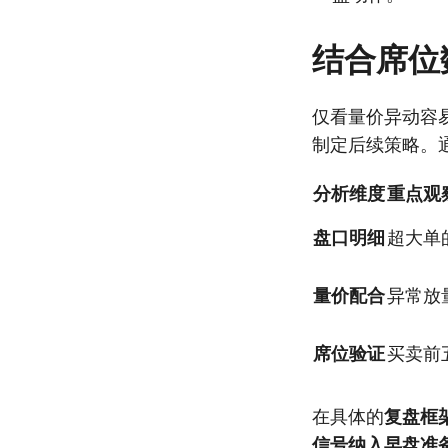
结合席位
仅看量价异动容
制定后续策略。
分析维度
重点观
盘口明细
超大单
量价配合
异常放
席位验证
买卖前
在具体的
复盘框
信号纳入早盘准