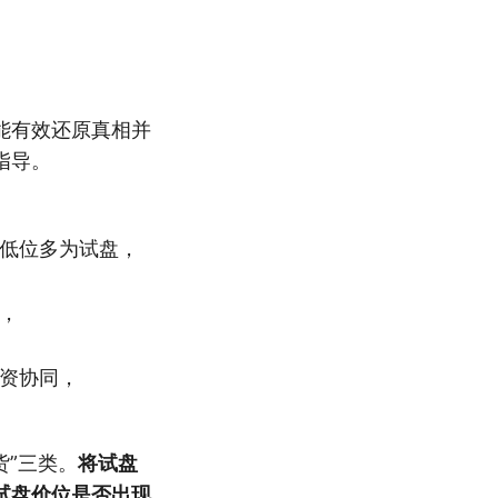
能有效还原真相并
指导。
低位多为试盘，
，
资协同，
货”三类。
将试盘
试盘价位是否出现