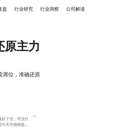
复盘
行业研究
行业洞察
公司解读
还原主力
卖席位，准确还原
→
微好了些，可没什
过今天市场倒是蛮
90，乍看上去相差