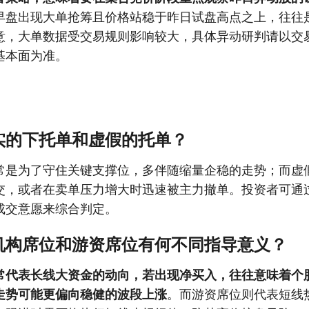
早盘出现大单抢筹且价格站稳于昨日试盘高点之上，往往
意，大单数据受交易规则影响较大，具体异动研判请以交
基本面为准。
实的下托单和虚假的托单？
常是为了守住关键支撑位，多伴随缩量企稳的走势；而虚
交，或者在卖单压力增大时迅速被主力撤单。投资者可通
成交意愿来综合判定。
机构席位和游资席位有何不同指导意义？
常代表长线大资金的动向，若出现净买入，往往意味着个
走势可能更偏向稳健的波段上涨
。而游资席位则代表短线