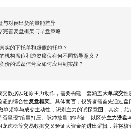
但细看下来，跌幅超过3%的只有不到
盘与对倒出货的量能差异
据完善复盘框架与早盘策略
真实的下托单和虚假的托单？
的机构席位和游资席位有何不同指导意义？
竞价的试盘信号应如何应用到实战？
成交数据以还原主力动作，需要构建一套涵盖
大单成交
性
验证的综合性
复盘框架
。具体而言，投资者需首先通过盘
”的撤单频率与成交主动性，识别主力的试探意图；其次，结
是否呈现“缩量打压、脉冲放量”的特征，以区分
主力洗盘
用龙虎榜等交易数据交叉验证大资金的进出逻辑，并将核