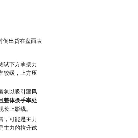
对倒出货在盘面表
测试下方承接力
率较缓，上方压
假象以吸引跟风
且整体换手率处
现长上影线。
售，可能是主力
是主力的拉升试