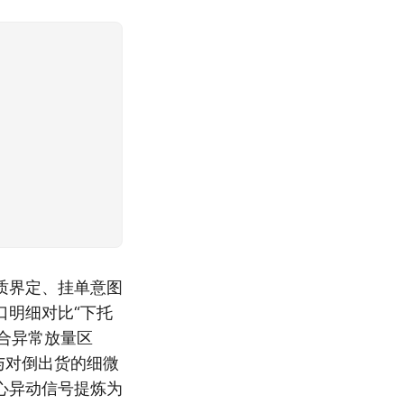
质界定、挂单意图
口明细对比“下托
合异常放量区
与对倒出货的细微
心异动信号提炼为