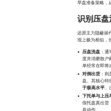
早盘准备策略，
识别压盘
还原主力隐蔽操
现上极为相似，
压盘洗盘
：通
度并消磨散户
单经常在即将
对倒出货
：则
盘。其核心特
于极高水平
。
下托单与上压
假托盘真出货
盘动作。