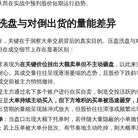
从而在实战中预判股价短期运行趋势。
洗盘与对倒出货的量能差异
作，关键在于洞察大单交易背后的真实目的。压盘洗盘与
但在成交细节上存在显著区别：
常表现为
在关键价位挂出大额卖单但不主动砸盘
，以此来
耐心。其成交量往往呈现逐渐萎缩的态势，且股价下跌斜
成交前被主力悄悄撤掉。
是主力通过名下多个账户进行自买自卖，制造交投活跃的
征是
大单持续主动买入，但下方堆积的买单被迅速砸穿，
出货期的量能呈现脉冲式放大，但股价往往滞涨或频繁出
单
：当盘口出现大额下托单时，若伴随大量隐蔽的小单抛
；若上压单被大单分批次、有节奏地主动吃掉，则大概率