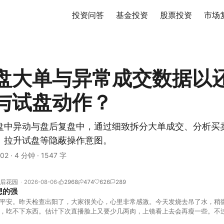
投资问答
基金投资
股票投资
市场
盘大单与异常成交数据以
与试盘动作？
盘中异动与盘后复盘中，通过细致拆分大单成交、分析买
、拉升试盘等隐蔽操作意图。
02
·
4 分钟
·
1547 字
后花园
2026-08-06
2968
474
626
289
想的强
平安。昨天检查出阳了，大家很关心，心里非常感激。今天发烧去吊了水，稍
，吃不下东西。估计下次直播脸上又要少几两肉，上镜看上去会再瘦一些。不
的，没太让人操心。成交额稳稳踩在2.5万亿以上，涨跌比虽然只有2789比25