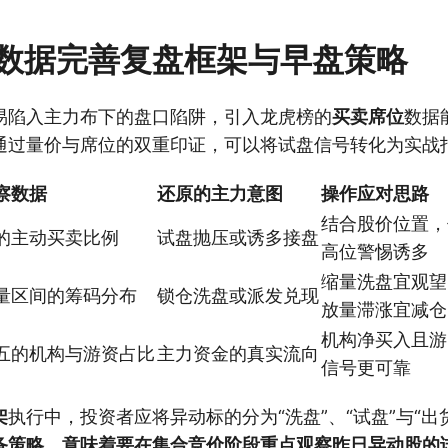
数据完善复盘框架与早盘策略
易陷入主力布下的盘口陷阱，引入龙虎榜的
买卖席位
数据
通过量价与席位的双重印证，可以将试盘信号转化为实战
察数据
还原的主力意图
操作应对思路
结合股价位置，
的主动买卖比例
试盘抛压或诱多接盘
高位警惕诱多
缩量洗盘宜观望
量区间的筹码分布
锁仓洗盘或派发兑现
放量滞涨宜减仓
机构净买入且游
五的机构与游资占比
主力资金的真实流向
信号更可靠
架
执行中，投资者应将异动标的分为“洗盘”、“试盘”与“出
备策略，意味着要在集合竞价阶段重点观察昨日异动股的