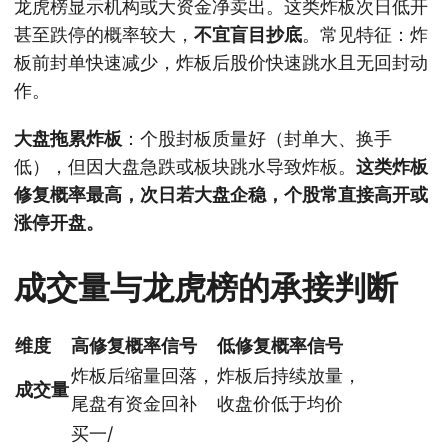
龙虎榜显示机构或大资金净卖出。这类炸板次日低开
甚至跌停的概率较大，
不宜盲目抄底
。常见特征：炸
板前封单快速减少，炸板后股价快速跳水且无回封动
作。
大盘拖累炸板
：个股封板质量好（封单大、换手
低），但因大盘急跌或板块跳水导致炸板。
这类炸板
修复概率最高，次日若大盘企稳，个股常直接高开或
涨停开盘。
成交量与龙虎榜的承接判断
维度
高修复概率信号
低修复概率信号
炸板后缩量回落，
炸板后持续放量，
成交量
尾盘有资金回补
收盘价低于均价
买一/