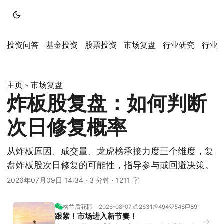
投资问答
基金投资
股票投资
市场复盘
行业研究
行业
主页
市场复盘
»
炸板股复盘：如何判断
次日修复概率
从炸板原因、成交量、龙虎榜承接力度三个维度，复
盘炸板股次日修复的可能性，指导参与或回避决策。
2026年07月09日 14:34
·
3 分钟
·
1211 字
格兰后花园
2026-08-07
2631
494
546
89
跟紧！市场进入新节奏！
→