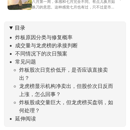
八月第一周，体感和七月完全不同。有点儿换月如
换刀的意思。这种感觉七月也有过，只不过是市场
开始往下走。当时最难受的是什么？很多前期最强
的科技方向连续杀估值、杀情绪，跌幅放在整个A股
历史都排得上号。很多同学人被折磨到根本没有打
目录
开账户的勇气。8月伊始，在这立秋的节气反倒让大
家感受到了春天般的暖风。指数涨了百点，交易额
炸板原因分类与修复概率
回暖到2
成交量与龙虎榜的承接判断
不同情况下的次日预案
常见问题
炸板股次日竞价低开，是否应该直接卖
出？
龙虎榜显示机构净卖出，但股价次日反而
上涨，怎么回事？
炸板股成交量巨大，但龙虎榜买盘弱，如
何处理？
延伸阅读