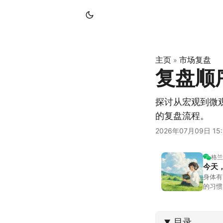
主页
市场复盘
»
复盘顺
探讨从宏观到微
的复盘流程。
2026年07月09日 15:
格兰
今天
身体有
的习惯
答。留
可以给
目录