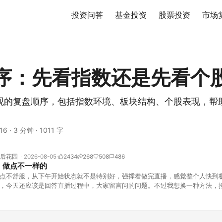
投资问答
基金投资
股票投资
市场
序：先看指数还是先看个
观的复盘顺序，包括指数环境、板块结构、个股表现，帮
16
·
3 分钟
·
1011 字
后花园
2026-08-05
2434
268
508
486
，做点不一样的
点不舒服，从下午开始状态就不是特别好，强撑着做完直播，感觉整个人快到
，今天还应该是回答直播过程中，大家留言问的问题。不过我想换一种方法，
言区照常开放，有什么关于市场今的问题，可以直接留言。如果别人问的问题
他点个赞。晚些时候，我会按点赞数量挑选5个比较