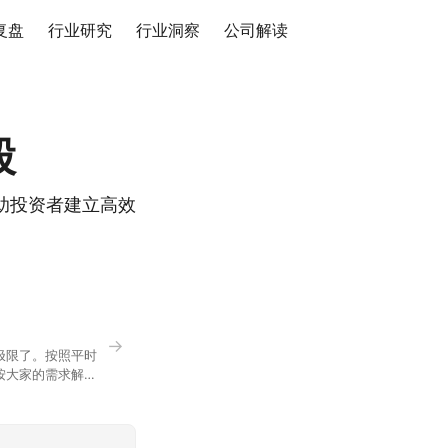
复盘
行业研究
行业洞察
公司解读
股
助投资者建立高效
→
极限了。按照平时
按大家的需求解
正好是你想问的，