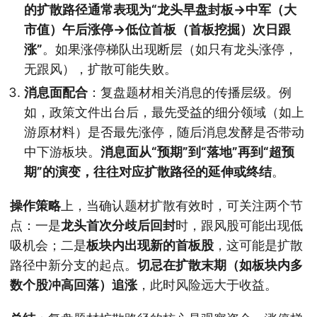
的扩散路径通常表现为“龙头早盘封板→中军（大
市值）午后涨停→低位首板（首板挖掘）次日跟
涨”
。如果涨停梯队出现断层（如只有龙头涨停，
无跟风），扩散可能失败。
消息面配合
：复盘题材相关消息的传播层级。例
如，政策文件出台后，最先受益的细分领域（如上
游原材料）是否最先涨停，随后消息发酵是否带动
中下游板块。
消息面从“预期”到“落地”再到“超预
期”的演变，往往对应扩散路径的延伸或终结
。
操作策略
上，当确认题材扩散有效时，可关注两个节
点：一是
龙头首次分歧后回封
时，跟风股可能出现低
吸机会；二是
板块内出现新的首板股
，这可能是扩散
路径中新分支的起点。
切忌在扩散末期（如板块内多
数个股冲高回落）追涨
，此时风险远大于收益。