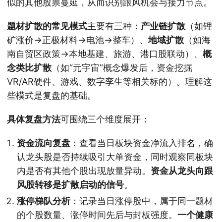
似的其他股票蔓延，从而识别跟风机会与接力节点。
题材扩散的常见模式
主要有三种：
产业链扩散
（如锂
矿涨价→正极材料→电池→整车）、
地域扩散
（如海
南自贸区政策→本地基建、旅游、港口股联动）、
概
念类比扩散
（如“元宇宙”概念爆发后，资金挖掘
VR/AR硬件、游戏、数字孪生等相关标的）。理解这
些模式是复盘的基础。
具体复盘方法
可围绕三个维度展开：
资金流向复盘
：查看当日板块资金净流入排名，确
认龙头股是否持续吸引大单资金，同时观察同板块
内是否有其他个股出现放量异动。
资金从龙头向跟
风股转移是扩散启动的信号
。
涨停梯队分析
：记录当日涨停股中，属于同一题材
的个股数量、涨停时间先后与封板强度。
一个健康