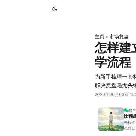
主页
市场复盘
»
怎样建
学流程
为新手梳理一套
解决复盘毫无头
2026年06月03日 15:
格兰
比预
先报个
么胃口
照顾我