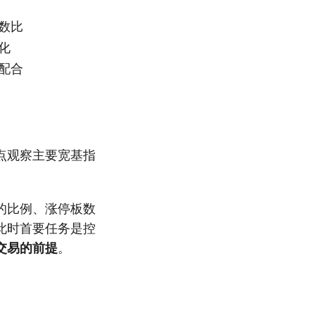
数比
化
配合
点观察主要宽基指
的比例、涨停板数
此时首要任务是控
交易的前提
。