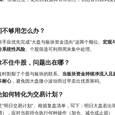
间不够用怎么办？
新手应优先完成“大盘与板块资金流向”这两个顺位。
宏观
分系统性风险
。个股筛选可利用周末集中处理。
拿不住牛股，问题出在哪？
盘时割裂了个股与板块的联系。
当板块资金持续净流入且
多耐心
，避免因大盘微小波动而过早卖出优质筹码。
论如何转化为交易计划？
是“明日交易计划”。根据复盘清单，写下：明日大盘若出
调），应对当前持仓执行何种操作（加仓、减仓或止损）