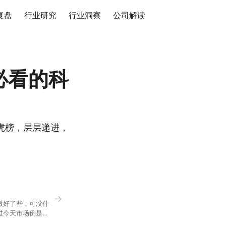
复盘
行业研究
行业洞察
公司解读
必看的科
虎榜，层层递进，
→
微好了些，可没什
过今天市场倒是蛮
90，乍看上去相差