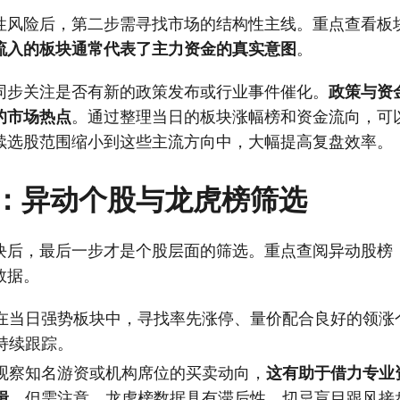
性风险后，第二步需寻找市场的结构性主线。重点查看板
流入的板块通常代表了主力资金的真实意图
。
同步关注是否有新的政策发布或行业事件催化。
政策与资
的市场热点
。通过整理当日的板块涨幅榜和资金流向，可
续选股范围缩小到这些主流方向中，大幅提高复盘效率。
：异动个股与龙虎榜筛选
块后，最后一步才是个股层面的筛选。重点查阅异动股榜
数据。
在当日强势板块中，寻找率先涨停、量价配合良好的领涨
持续跟踪。
观察知名游资或机构席位的买卖动向，
这有助于借力专业
辑
。但需注意，龙虎榜数据具有滞后性，切忌盲目跟风接