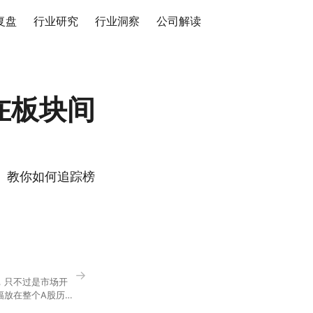
复盘
行业研究
行业洞察
公司解读
在板块间
。教你如何追踪榜
→
，只不过是市场开
幅放在整个A股历史
节气反倒让大家感受