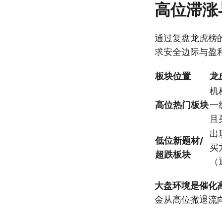
高位滞涨
通过复盘龙虎榜
求安全边际与盈
板块位置
龙
机
高位热门板块
一
且
出
低位新题材/
买
超跌板块
（
大盘环境是催化
金从高位撤退流