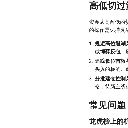
高低切过
资金从高向低的
的操作需保持灵
规避高位退潮
或博弈反包
，
追踪低位首板
买入
的标的。
分批建仓控制
略，待新主线
常见问题
龙虎榜上的