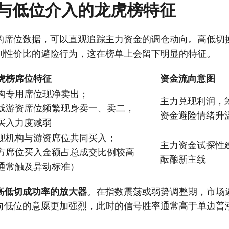
与低位介入的龙虎榜特征
的席位数据，可以直观追踪主力资金的调仓动向。高低切
利性价比的避险行为，这在榜单上会留下明显的特征。
虎榜席位特征
资金流向意图
构专用席位现净卖出；
主力兑现利润，
线游资席位频繁现身卖一、卖二，
资金避险情绪升
买入力度减弱
现机构与游资席位共同买入；
主力资金试探性
方席位买入金额占总成交比例较高
酝酿新主线
通常触及异动标准）
高低切成功率的放大器
。在指数震荡或弱势调整期，市场
向低位的意愿更加强烈，此时的信号胜率通常高于单边普