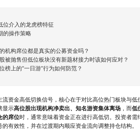
天般的暖风。指数涨了百点，交易额回暖到2
低位介入的龙虎榜特征
期的操作策略
的机构席位都是真实的公募资金吗？
股被抛售但低位板块没有新题材接力时该如何应对？
位榜上的“一日游”行为如何防范？
主流资金高低切换信号，核心在于对比高位热门板块与低
榜显示
高位股出现机构净卖出、知名游资集体离场
，而
低
仓的席位
时，通常意味着资金正在进行高低切。投资者需
号的有效性，并在过渡期内顺应资金流向调整持仓结构。