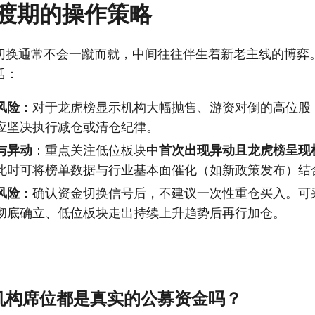
渡期的操作策略
切换通常不会一蹴而就，中间往往伴生着新老主线的博弈
活：
风险
：对于龙虎榜显示机构大幅抛售、游资对倒的高位股
应坚决执行减仓或清仓纪律。
与异动
：重点关注低位板块中
首次出现异动且龙虎榜呈现
此时可将榜单数据与行业基本面催化（如新政策发布）结
风险
：确认资金切换信号后，不建议一次性重仓买入。可
彻底确立、低位板块走出持续上升趋势后再行加仓。
机构席位都是真实的公募资金吗？