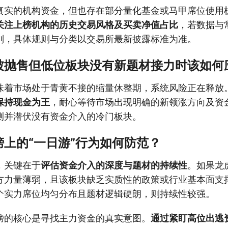
真实的机构资金，但也存在部分量化基金或马甲席位使用
关注上榜机构的历史交易风格及买卖净值占比
，若数据与
别，具体规则与分类以交易所最新披露标准为准。
被抛售但低位板块没有新题材接力时该如何
味着市场处于青黄不接的缩量休整期，系统风险正在释放
保持现金为王
，耐心等待市场出现明确的新领涨方向及资
测并潜伏没有资金介入的冷门板块。
上的“一日游”行为如何防范？
，关键在于
评估资金介入的深度与题材的持续性
。如果龙
方力量薄弱，且该板块缺乏实质性的政策或行业基本面支
个实力席位均匀分布且题材逻辑硬朗，则持续性较强。
榜的核心是寻找主力资金的真实意图。
通过紧盯高位出逃