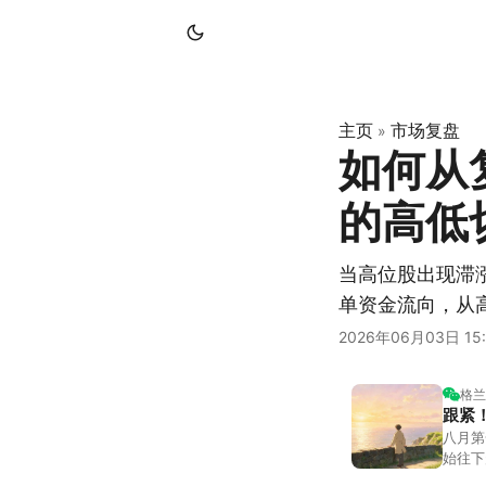
主页
市场复盘
»
如何从
的高低
当高位股出现滞
单资金流向，从
2026年06月03日 15:
格兰
跟紧
八月第
始往下
都排得