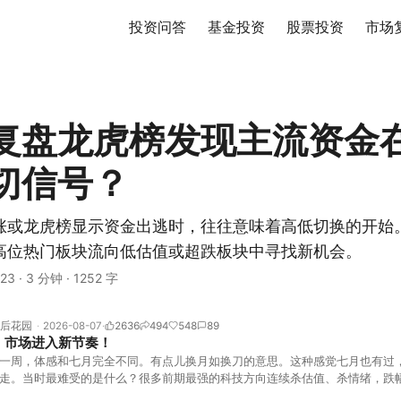
投资问答
基金投资
股票投资
市场
复盘龙虎榜发现主流资金
切信号？
涨或龙虎榜显示资金出逃时，往往意味着高低切换的开始
高位热门板块流向低估值或超跌板块中寻找新机会。
23
·
3 分钟
·
1252 字
后花园
2026-08-07
2636
494
548
89
！市场进入新节奏！
一周，体感和七月完全不同。有点儿换月如换刀的意思。这种感觉七月也有过
走。当时最难受的是什么？很多前期最强的科技方向连续杀估值、杀情绪，跌
上号。很多同学人被折磨到根本没有打开账户的勇气。8月伊始，在这立秋的