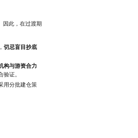
。因此，在过渡期
，
切忌盲目抄底
机构与游资合力
合验证。
采用分批建仓策