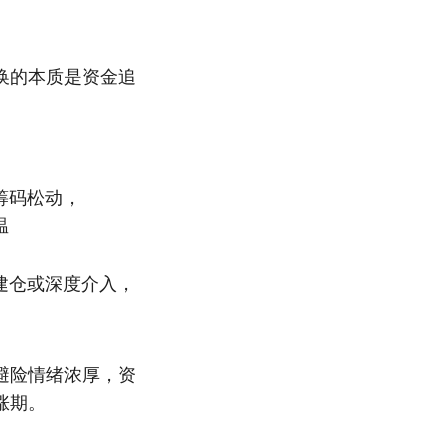
换的本质是资金追
筹码松动，
温
建仓或深度介入，
避险情绪浓厚，资
涨期。