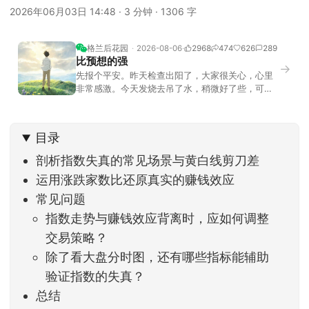
2026年06月03日 14:48
·
3 分钟
·
1306 字
格兰后花园
2026-08-06
2968
474
626
289
比预想的强
→
先报个平安。昨天检查出阳了，大家很关心，心里
非常感激。今天发烧去吊了水，稍微好了些，可没
什么胃口，吃不下东西。估计下次直播脸上又要少
几两肉，上镜看上去会再瘦一些。不过今天市场倒
是蛮照顾我的，没太让人操心。成交额稳稳踩在2.5
目录
万亿以上，涨跌比虽然只有2789比2590，乍看上
去相差不大，但细看下来，跌幅超过3%的只有不到
剖析指数失真的常见场景与黄白线剪刀差
运用涨跌家数比还原真实的赚钱效应
常见问题
指数走势与赚钱效应背离时，应如何调整
交易策略？
除了看大盘分时图，还有哪些指标能辅助
验证指数的失真？
总结