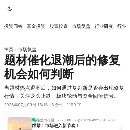
投资问答
基金投资
股票投资
市场复盘
行业研究
行业
主页
市场复盘
»
题材催化退潮后的修复
机会如何判断
当题材热点退潮后，如何通过复判断是否会出现修复
行情，关注龙头止跌、板块轮动与资金回流信号。
2026年07月09日 15:18
·
3 分钟
·
1199 字
格兰后花园
2026-08-07
2622
492
545
89
跟紧！市场进入新节奏！
→