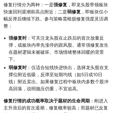
修复行情分为两种：一是
强修复
，即龙头股带领板块
快速回到退潮前高点附近；二是
弱修复
，即板块仅小
幅反弹后继续下跌。参与策略需根据修复强度灵活调
整：
强修复时
：可关注龙头股在止跌后的首次放量反
弹，或板块内率先涨停的跟风股。通常强修复发生
在题材逻辑未被破坏、市场情绪整体回暖的背景
下。
弱修复时
：仅适合短线快进快出，选择龙头股在支
撑位附近低吸，反弹至短期均线（如5日或10日
线）附近卖出。如果修复过程中板块内多数个股冲
高回落，说明抛压仍重，不宜追高。
修复行情的成功概率取决于题材的生命周期
：刚进入
主升浪后的首次退潮，修复概率较高；而题材已反复