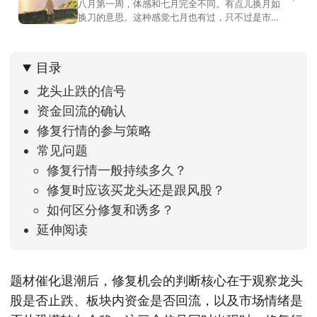
八月第一周，体感和七月完全不同。有点儿换月如
换刀的意思。这种感觉七月也有过，只不过是市场
开始往下走。当时最难受的是什么？很多前期最强
的科技方向连续杀估值、杀情绪，跌幅放在整个A股
历史都排得上号。很多同学人被折磨到根本没有打
目录
开账户的勇气。8月伊始，在这立秋的节气反倒让大
家感受到了春天般的暖风。指数涨了百点，交易额
龙头止跌的信号
回暖到2
资金回流的确认
修复行情的参与策略
常见问题
修复行情一般持续多久？
修复时应该买龙头还是跟风股？
如何区分修复和诱多？
延伸阅读
题材催化退潮后，修复机会的判断核心在于观察龙头
股是否止跌、板块内资金是否回流，以及市场情绪是