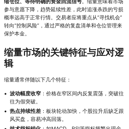
缩仓位、等待明确的资金回流信号
。缩量意味着市场
参与意愿下降，趋势延续性差，此时追涨杀跌的亏损
概率远高于正常行情。交易者应将重点从“寻找机会”
转向“控制风险”，通过严格的复盘清单和仓位管理来
保护本金。
缩量市场的关键特征与应对逻
辑
缩量通常伴随以下几个特征：
波动幅度收窄
：价格在窄区间内反复震荡，突破往
往为假突破。
热点持续性差
：板块轮动加快，个股拉升后缺乏跟
风买盘，容易冲高回落。
技术指标钝化
：如MACD、RSI等指标频繁出现金