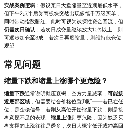
实战案例逻辑
：假设某日大盘缩量至近期最低水平，
但下午2点半后券商板块突然出现多笔千万级买单，
同时带动指数翻红。此时可视为试探性资金回流，但
仍需次日确认
：若次日成交量继续放大10%以上，则
可逐步加仓至3成；若次日再度缩量，则维持低仓位
观望。
常见问题
缩量下跌和缩量上涨哪个更危险？
缩量下跌
通常说明抛压衰竭，空方力量减弱，
可能接
近底部区域
，但需要结合价格位置判断——若已在低
位，是企稳信号；若刚从高位开始缩量下跌，则是接
盘意愿不足的表现。
缩量上涨
则更危险，因为缺乏买
盘支撑的上涨往往是诱多，次日大概率低开或冲高回