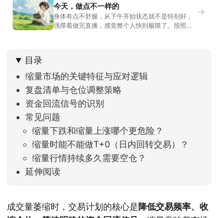
今天，做点不一样的
→
身体有点不舒服，从下午开始状态就不是特别好，
强撑着做完直播，感觉整个人快到极限了。按照平
时的习惯，今天还应该是回答直播过程中，大家留
言问的问题。不过我想换一种方法，按大家的需求
解答。留言区照常开放，有什么关于市场今的问
目录
题，可以直接留言。如果别人问的问题正好是你想
问的，可以给他点个赞。晚些时候，我会按点赞数
缩量市场的关键特征与应对逻辑
量挑选5个比较
复盘清单与仓位调整策略
资金回流信号的识别
常见问题
缩量下跌和缩量上涨哪个更危险？
缩量时能不能做T+0（日内回转交易）？
缩量行情持续多久需要空仓？
延伸阅读
成交量萎缩时，交易计划的核心是
降低交易频率、收