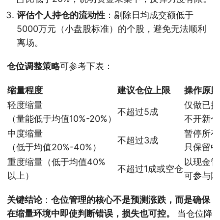
评估个人持仓的流动性
：剔除日均成交额低于
5000万元（小盘股标准）的个股，避免无法顺利
离场。
仓位调整策略
可参考下表：
缩量程度
建议仓位上限
操作原则
轻度缩量
仅做已持
不超过5成
（量能低于均值10%-20%）
不开新仓
中度缩量
暂停所有
不超过3成
（低于均值20%-40%）
只保留中
重度缩量（低于均值40%
以现金管
不超过1成或空仓
以上）
可参与国
关键结论
：
仓位管理的核心不是预测涨跌，而是确保
在缩量环境中即使判断错误，损失也可控。
当仓位降