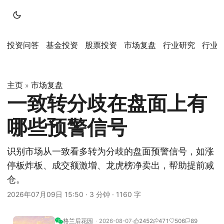
投资问答
基金投资
股票投资
市场复盘
行业研究
行业
主页
市场复盘
»
一致转分歧在盘面上有
哪些预警信号
识别市场从一致看多转为分歧的盘面预警信号，如涨
停板炸板、成交额激增、龙虎榜净卖出，帮助提前减
仓。
2026年07月09日 15:50
·
3 分钟
·
1160 字
格兰后花园
2026-08-07
2452
471
506
89