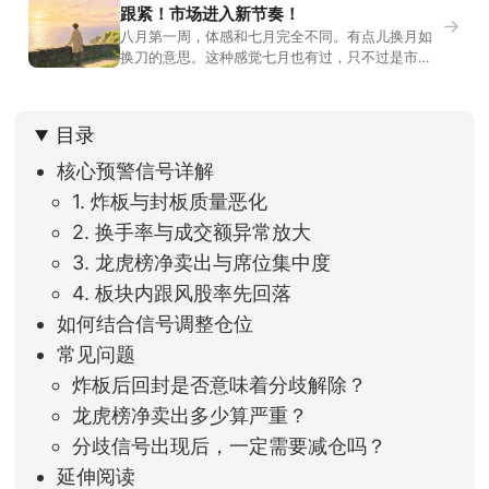
跟紧！市场进入新节奏！
→
八月第一周，体感和七月完全不同。有点儿换月如
换刀的意思。这种感觉七月也有过，只不过是市场
开始往下走。当时最难受的是什么？很多前期最强
的科技方向连续杀估值、杀情绪，跌幅放在整个A股
历史都排得上号。很多同学人被折磨到根本没有打
目录
开账户的勇气。8月伊始，在这立秋的节气反倒让大
家感受到了春天般的暖风。指数涨了百点，交易额
核心预警信号详解
回暖到2
1. 炸板与封板质量恶化
2. 换手率与成交额异常放大
3. 龙虎榜净卖出与席位集中度
4. 板块内跟风股率先回落
如何结合信号调整仓位
常见问题
炸板后回封是否意味着分歧解除？
龙虎榜净卖出多少算严重？
分歧信号出现后，一定需要减仓吗？
延伸阅读