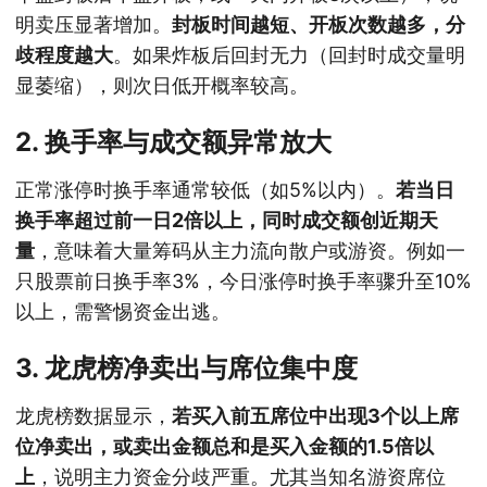
明卖压显著增加。
封板时间越短、开板次数越多，分
歧程度越大
。如果炸板后回封无力（回封时成交量明
显萎缩），则次日低开概率较高。
2. 换手率与成交额异常放大
正常涨停时换手率通常较低（如5%以内）。
若当日
换手率超过前一日2倍以上，同时成交额创近期天
量
，意味着大量筹码从主力流向散户或游资。例如一
只股票前日换手率3%，今日涨停时换手率骤升至10%
以上，需警惕资金出逃。
3. 龙虎榜净卖出与席位集中度
龙虎榜数据显示，
若买入前五席位中出现3个以上席
位净卖出，或卖出金额总和是买入金额的1.5倍以
上
，说明主力资金分歧严重。尤其当知名游资席位