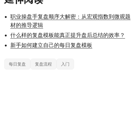
职业操盘手复盘顺序大解密：从宏观指数到微观题
材的推导逻辑
什么样的复盘模板能真正提升盘后总结的效率？
新手如何建立自己的每日复盘模板
每日复盘
复盘流程
入门
本站内容基于公开信息整理，仅供参考，不构成任何投资建议。投资有风险，据
此操作风险自担；具体产品与规则以官方及监管最新披露为准。