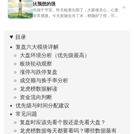
比预想的强
→
先报个平安。昨天检查出阳了，大家很关心，心里
非常感激。今天发烧去吊了水，稍微好了些，可没
什么胃口，吃不下东西。估计下次直播脸上又要少
几两肉，上镜看上去会再瘦一些。不过今天市场倒
是蛮照顾我的，没太让人操心。成交额稳稳踩在2.5
目录
万亿以上，涨跌比虽然只有2789比2590，乍看上
去相差不大，但细看下来，跌幅超过3%的只有不到
复盘六大模块详解
大盘环境分析（优先级最高）
板块轮动观察
涨停与跌停复盘
成交额与换手率分析
龙虎榜数据解读
资金流向判断
优先级与时间分配建议
常见问题
复盘时应该先看个股还是先看大盘？
龙虎榜数据每天都要看吗？哪些数据最有