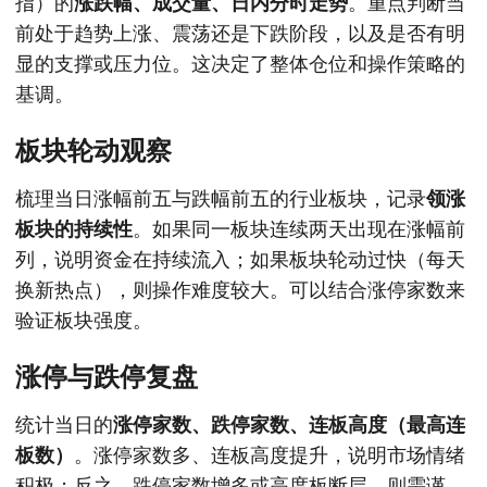
指）的
涨跌幅、成交量、日内分时走势
。重点判断当
前处于趋势上涨、震荡还是下跌阶段，以及是否有明
显的支撑或压力位。这决定了整体仓位和操作策略的
基调。
板块轮动观察
梳理当日涨幅前五与跌幅前五的行业板块，记录
领涨
板块的持续性
。如果同一板块连续两天出现在涨幅前
列，说明资金在持续流入；如果板块轮动过快（每天
换新热点），则操作难度较大。可以结合涨停家数来
验证板块强度。
涨停与跌停复盘
统计当日的
涨停家数、跌停家数、连板高度（最高连
板数）
。涨停家数多、连板高度提升，说明市场情绪
积极；反之，跌停家数增多或高度板断层，则需谨