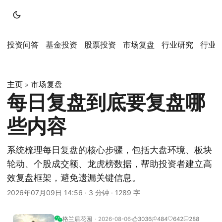
投资问答
基金投资
股票投资
市场复盘
行业研究
行业
主页
市场复盘
»
每日复盘到底要复盘哪
些内容
系统梳理每日复盘的核心步骤，包括大盘环境、板块
轮动、个股成交额、龙虎榜数据，帮助投资者建立高
效复盘框架，避免遗漏关键信息。
2026年07月09日 14:56
·
3 分钟
·
1289 字
格兰后花园
2026-08-06
3036
484
642
288