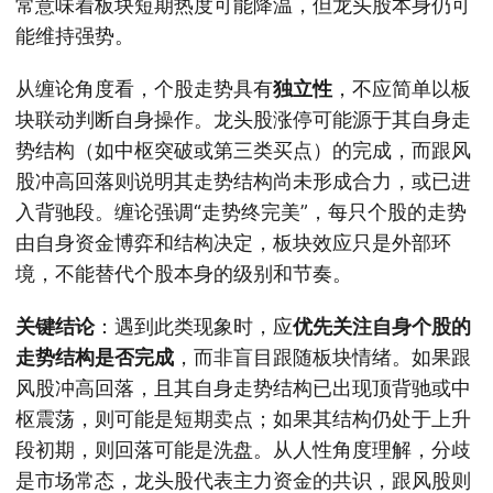
常意味着板块短期热度可能降温，但龙头股本身仍可
能维持强势。
从缠论角度看，个股走势具有
独立性
，不应简单以板
块联动判断自身操作。龙头股涨停可能源于其自身走
势结构（如中枢突破或第三类买点）的完成，而跟风
股冲高回落则说明其走势结构尚未形成合力，或已进
入背驰段。缠论强调“走势终完美”，每只个股的走势
由自身资金博弈和结构决定，板块效应只是外部环
境，不能替代个股本身的级别和节奏。
关键结论
：遇到此类现象时，应
优先关注自身个股的
走势结构是否完成
，而非盲目跟随板块情绪。如果跟
风股冲高回落，且其自身走势结构已出现顶背驰或中
枢震荡，则可能是短期卖点；如果其结构仍处于上升
段初期，则回落可能是洗盘。从人性角度理解，分歧
是市场常态，龙头股代表主力资金的共识，跟风股则