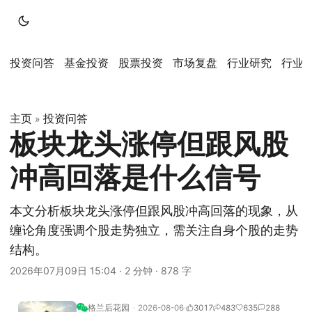
投资问答
基金投资
股票投资
市场复盘
行业研究
行业
主页
投资问答
»
板块龙头涨停但跟风股
冲高回落是什么信号
本文分析板块龙头涨停但跟风股冲高回落的现象，从
缠论角度强调个股走势独立，需关注自身个股的走势
结构。
2026年07月09日 15:04
·
2 分钟
·
878 字
格兰后花园
2026-08-06
3017
483
635
288