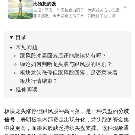
比预想的强
→
先报个平安。昨天检查出阳了，大家很关心，心里
非常感激。今天发烧去吊了水，稍微好了些，可没
什么胃口，吃不下东西。估计下次直播脸上又要少
几两肉，上镜看上去会再瘦一些。不过今天市场倒
是蛮照顾我的，没太让人操心。成交额稳稳踩在2.5
目录
万亿以上，涨跌比虽然只有2789比2590，乍看上
去相差不大，但细看下来，跌幅超过3%的只有不到
常见问题
跟风股冲高回落后还能继续持有吗？
缠论如何判断龙头股与跟风股的区别？
板块龙头涨停但跟风股回落，是否意味着
板块行情结束？
延伸阅读
板块龙头涨停但跟风股冲高回落，是一种典型的
分歧
信号
，表明板块内部资金出现分化，龙头股的资金集
中度更高，而跟风股缺乏持续买盘支撑。这种现象通