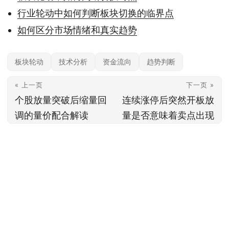
行业轮动中如何判断板块切换的临界点
如何区分市场情绪和真实趋势
板块轮动
技术分析
资金流向
趋势判断
« 上一页
下一页 »
个股放量突破后缩量回
连续涨停后突然开板放
调的量价配合解读
量是否意味着卖点出现
本站内容基于公开信息整理，仅供参考，不构成任何投资建议。投资有风险，据
此操作风险自担；具体产品与规则以官方及监管最新披露为准。