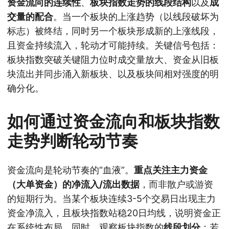
资金流向的连续性
、
板块指数走势的线段结构
以及
成
交量的配合
。当一个板块的上涨趋势（以线段破坏为
标志）被终结，同时另一个板块形成新的上涨线段，
且资金持续流入，轮动才可能持续。关键信号包括：
板块指数突破关键阻力位时成交量放大、资金从旧板
块流出并同步涌入新板块、以及板块间相对强度的明
确分化。
如何通过资金流向和板块指数
走势判断轮动节奏
资金流向是轮动节奏的“血液”。
重点关注主力资金
（大单资金）的净流入/流出数据
，而非散户或游资
的短期行为。当某个板块连续3-5个交易日出现主力
资金净流入，且板块指数站稳20日均线，说明资金正
在系统性布局。同时，观察板块指数的
线段划分
：若