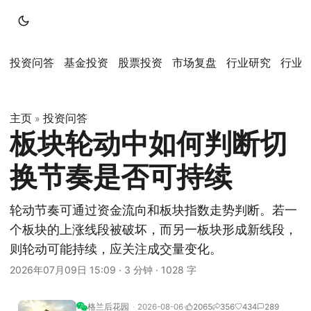
投资问答
基金投资
股票投资
市场复盘
行业研究
行业
主页
投资问答
»
板块轮动中如何判断切
换节奏是否可持续
轮动节奏可通过资金流向和板块指数走势判断。若一
个板块的上涨线段被破坏，而另一板块形成新线段，
则轮动可能持续，应关注成交量变化。
2026年07月09日 15:09
·
3 分钟
·
1028 字
格兰后花园
2026-08-06
2065
356
434
289