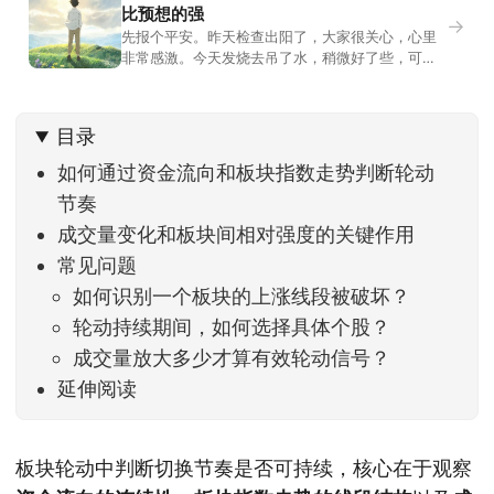
比预想的强
→
先报个平安。昨天检查出阳了，大家很关心，心里
非常感激。今天发烧去吊了水，稍微好了些，可没
什么胃口，吃不下东西。估计下次直播脸上又要少
几两肉，上镜看上去会再瘦一些。不过今天市场倒
是蛮照顾我的，没太让人操心。成交额稳稳踩在2.5
目录
万亿以上，涨跌比虽然只有2789比2590，乍看上
去相差不大，但细看下来，跌幅超过3%的只有不到
如何通过资金流向和板块指数走势判断轮动
节奏
成交量变化和板块间相对强度的关键作用
常见问题
如何识别一个板块的上涨线段被破坏？
轮动持续期间，如何选择具体个股？
成交量放大多少才算有效轮动信号？
延伸阅读
板块轮动中判断切换节奏是否可持续，核心在于观察