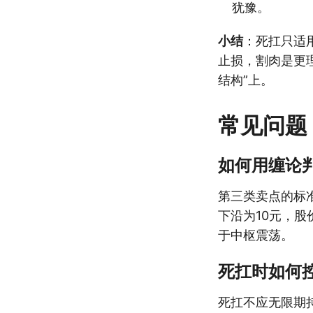
犹豫。
小结
：死扛只适
止损，割肉是更
结构”上。
常见问题
如何用缠论
第三类卖点的标
下沿为10元，股
于中枢震荡。
死扛时如何
死扛不应无限期