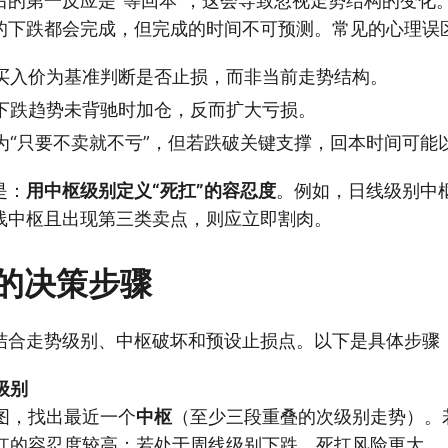
后的第一反应是“等回本”，这会导致忽视走势结构的变化
的下跌都会完成，但完成的时间不可预测。常见的心理误
买入价为基准判断是否止损，而非当前走势结构。
下跌趋势未背驰时加仓，反而扩大亏损。
为“只要不卖就不亏”，但若跌破关键支撑，回本时间可能
是：
用中枢级别定义“死扛”的容忍度
。例如，日线级别中
线中枢且出现第三类卖点，则应立即割肉。
的决策步骤
结合走势级别、中枢破坏和预设止损点。以下是具体步骤
级别
图，找出最近一个
中枢
（至少三段重叠的次级别走势）。
扛的容忍度较高；若处于周线级别下跌，死扛风险更大。