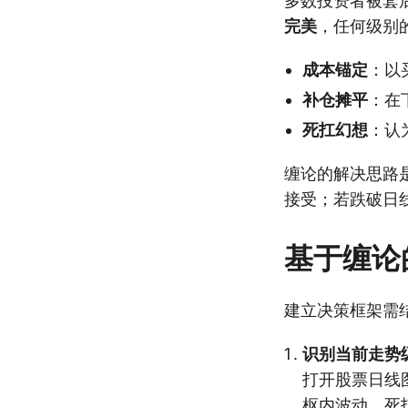
多数投资者被套
完美
，任何级别
成本锚定
：以
补仓摊平
：在
死扛幻想
：认
缠论的解决思路
接受；若跌破日
基于缠论
建立决策框架需
识别当前走势
打开股票日线
枢内波动，死