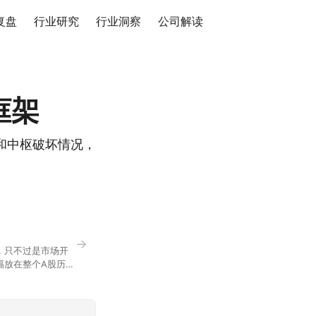
复盘
行业研究
行业洞察
公司解读
框架
和中枢破坏情况，
→
，只不过是市场开
幅放在整个A股历史
节气反倒让大家感受