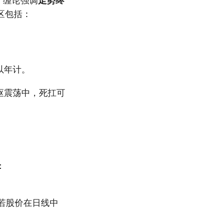
。缠论强调
走势终
区包括：
以年计。
枢震荡中，死扛可
：
若股价在日线中