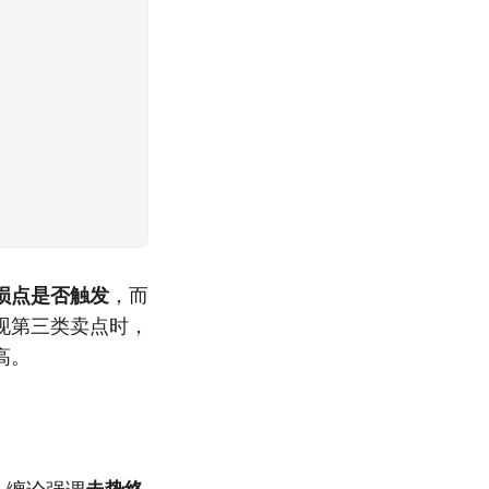
损点是否触发
，而
现第三类卖点时，
高。