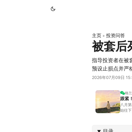
主页
投资问答
»
被套后
指导投资者在被
预设止损点并严
2026年07月09日 15:
格兰
跟紧
八月第
始往下
都排得
到了春
目录