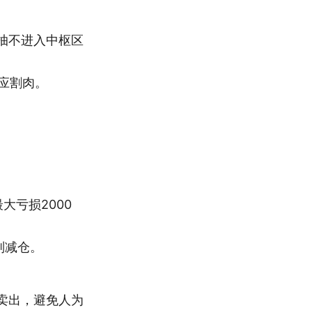
抽不进入中枢区
应割肉。
大亏损2000
则减仓。
卖出，避免人为