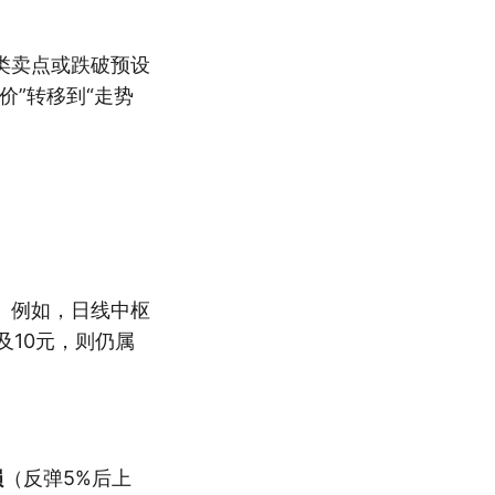
类卖点或跌破预设
价”转移到“走势
。例如，日线中枢
及10元，则仍属
损
（反弹5%后上