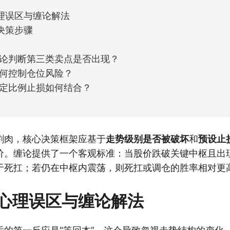
理误区与缠论解法
决策步骤
论判断第三类卖点是否出现？
何控制仓位风险？
定比例止损如何结合？
割肉，核心决策框架应基于
走势级别是否被破坏
和
预设止
价。缠论提供了一个客观标准：当股价跌破关键中枢且出
于死扛；若仍在中枢内震荡，则死扛或调仓的胜率相对更
心理误区与缠论解法