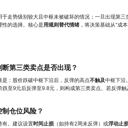
用于走势级别较大且中枢未被破坏的情况；一旦出现第三
理性的选择。核心是
用规则替代情绪
，将决策基础从“成本
判断第三类卖点是否出现？
准是：股价跌破中枢下沿后，反弹的高点
不触及
中枢下沿
价跌至9元后反弹至9.8元，则构成第三类卖点。若反弹触
控制仓位风险？
持有。建议设置
时间止损
（如持有2周未反弹）或
浮动止