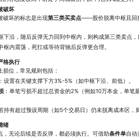
被破坏
被破坏的标志是出现
第三类买卖点
——股价脱离中枢且回
枢下沿，随后反弹无力回到中枢内，则构成第三类卖点，
中枢内震荡，死扛或等待背驰后反弹更合理。
严格执行
止损位，常见规则包括：
：设置在关键支撑下方3%-5%（如中枢下沿、前低）。
损
：单笔亏损不超过总资金的2%（例如10万本金，单笔最
若持有超过预设周期（如5个交易日）仍未脱离成本区，
情绪
点，无论后续是否反弹，都必须执行。可借助
条件单
自动