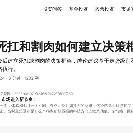
投资问答
基金投资
股票投资
市场
死扛和割肉如何建立决策
套后建立死扛或割肉的决策框架，缠论建议基于走势级别
格执行。
24
·
3 分钟
·
1232 字
后花园
2026-08-07
2465
472
509
89
！市场进入新节奏！
一周，体感和七月完全不同。有点儿换月如换刀的意思。这种感觉七月也有过
走。当时最难受的是什么？很多前期最强的科技方向连续杀估值、杀情绪，跌
上号。很多同学人被折磨到根本没有打开账户的勇气。8月伊始，在这立秋的
天般的暖风。指数涨了百点，交易额回暖到2