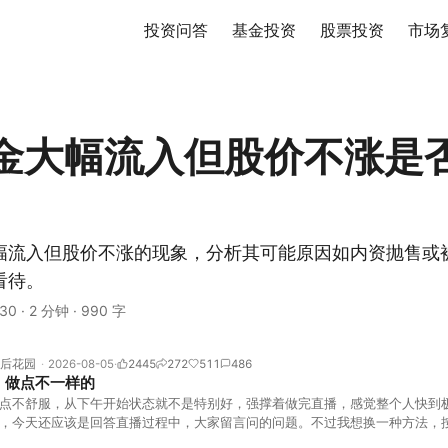
投资问答
基金投资
股票投资
市场
金大幅流入但股价不涨是
幅流入但股价不涨的现象，分析其可能原因如内资抛售或
看待。
30
·
2 分钟
·
990 字
后花园
2026-08-05
2445
272
511
486
，做点不一样的
点不舒服，从下午开始状态就不是特别好，强撑着做完直播，感觉整个人快到
，今天还应该是回答直播过程中，大家留言问的问题。不过我想换一种方法，
言区照常开放，有什么关于市场今的问题，可以直接留言。如果别人问的问题