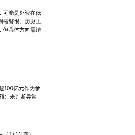
，可能是外资在低
则需警惕。历史上
，但具体方向需结
100亿元作为参
额）来判断异常
（T+1公布）。