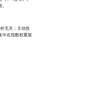
断。
股价无关；主动投
集中在指数权重股