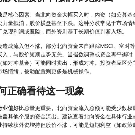
歧
是核心因素。当北向资金大幅买入时，内资（如公募基
卖力量抵消，股价横盘甚至下跌。这种分歧常见于市场情
于兑现利润或避险，而外资则基于长期价值判断入场。
会造成流入但不涨。部分北向资金来自跟踪MSCI、富时
买入，与股价短期走势无关。当指数调整或资金再平衡时
（如对冲基金）可能同时卖出，形成对冲。投资者应区分
市场情绪，被动配置则更多是机械操作。
何正确看待这一现象
行业偏好
比总量更重要。北向资金流入总额可能受少数权
掩盖其他个股的资金流出。建议查看北向资金在具体行业
业持续获外资增持但股价不涨，可能是短期利空（如政策