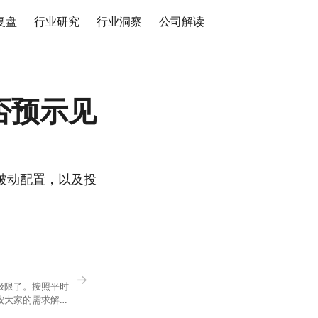
复盘
行业研究
行业洞察
公司解读
否预示见
被动配置，以及投
→
极限了。按照平时
按大家的需求解
正好是你想问的，