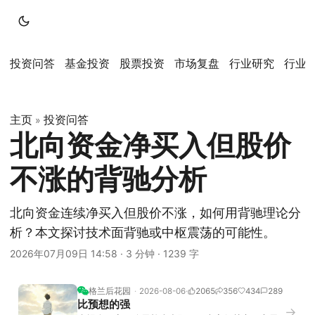
投资问答
基金投资
股票投资
市场复盘
行业研究
行业
主页
投资问答
»
北向资金净买入但股价
不涨的背驰分析
北向资金连续净买入但股价不涨，如何用背驰理论分
析？本文探讨技术面背驰或中枢震荡的可能性。
2026年07月09日 14:58
·
3 分钟
·
1239 字
格兰后花园
2026-08-06
2065
356
434
289
比预想的强
→