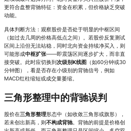
更符合盘整背驰特征：资金在积累，但价格缺乏突破
动能。
具体判断方法：观察股价是否处于明显的中枢区间
（如过去几周的价格高低点之间）。若股价反复测试
区间上沿但无法站稳，同时北向资金持续净买入，则
可能形成
中枢扩张
——即震荡区间逐步扩大，而非直
接突破。此时应切换到
次级别K线图
（如60分钟或30
分钟图），看是否存在小级别的背驰信号，例如
MACD红柱缩短或成交量萎缩。
三角形整理中的背驰误判
股价在
三角形整理
形态中（如收敛三角形或旗形），
若未创出新高，则
不构成背驰
。背驰的前提是价格创
出新高或新低，而三角形整理只是区间缩小，多空双