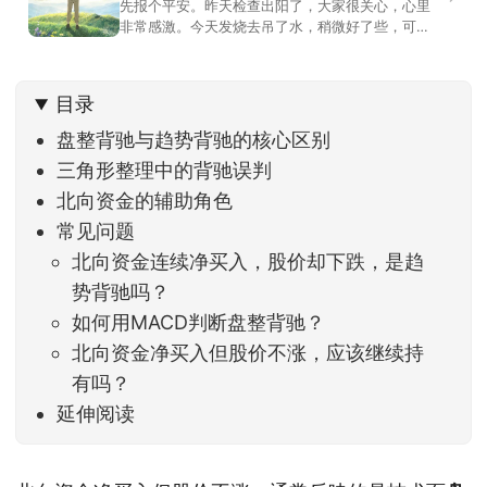
先报个平安。昨天检查出阳了，大家很关心，心里
非常感激。今天发烧去吊了水，稍微好了些，可没
什么胃口，吃不下东西。估计下次直播脸上又要少
几两肉，上镜看上去会再瘦一些。不过今天市场倒
是蛮照顾我的，没太让人操心。成交额稳稳踩在2.5
目录
万亿以上，涨跌比虽然只有2789比2590，乍看上
去相差不大，但细看下来，跌幅超过3%的只有不到
盘整背驰与趋势背驰的核心区别
三角形整理中的背驰误判
北向资金的辅助角色
常见问题
北向资金连续净买入，股价却下跌，是趋
势背驰吗？
如何用MACD判断盘整背驰？
北向资金净买入但股价不涨，应该继续持
有吗？
延伸阅读