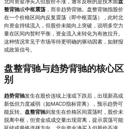
北向资金净买入但股价不涨，通常反映的是技术面
盘
整背驰
或
中枢震荡
，而非趋势背驰。盘整背驰指股价
在一个价格区间内反复震荡（即中枢震荡），此时北
向资金持续流入，但股价未能向上突破，说明多空力
量在区间内暂时平衡，资金流入未转化为有效拉升。
这种情况常见于市场等待更明确的驱动因素，如财报
或政策信号。
盘整背驰与趋势背驰的核心区
别
趋势背驰
发生在股价连续上涨或下跌后，出现新高或
新低但力度减弱（如MACD指标背离），预示趋势可
能反转。
盘整背驰
则发生在价格区间震荡时，股价未
脱离中枢，但资金或成交量出现背离，提示震荡可能
延续或最终选择方向。北向资金净买入但股价不涨，