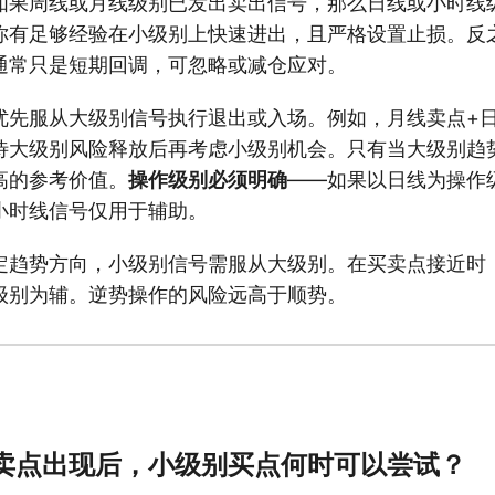
如果周线或月线级别已发出卖出信号，那么日线或小时线
你有足够经验在小级别上快速进出，且严格设置止损。反
通常只是短期回调，可忽略或减仓应对。
优先服从大级别信号执行退出或入场。例如，月线卖点+
待大级别风险释放后再考虑小级别机会。只有当大级别趋
高的参考价值。
操作级别必须明确
——如果以日线为操作
小时线信号仅用于辅助。
定趋势方向，小级别信号需服从大级别。在买卖点接近时
级别为辅。逆势操作的风险远高于顺势。
别卖点出现后，小级别买点何时可以尝试？