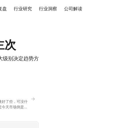
复盘
行业研究
行业洞察
公司解读
主次
大级别决定趋势方
→
微好了些，可没什
过今天市场倒是蛮
90，乍看上去相差