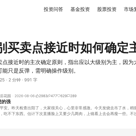
投资问答
基金投资
股票投资
市场
别买卖点接近时如何确定
卖点接近时的主次确定原则，指出应以大级别为主，因为
可能只是反弹，需明确操作级别。
25
·
2 分钟
·
991 字
后花园
2026-08-06
2983
477
629
289
想的强
平安。昨天检查出阳了，大家很关心，心里非常感激。今天发烧去吊了水，稍
，吃不下东西。估计下次直播脸上又要少几两肉，上镜看上去会再瘦一些。不
的，没太让人操心。成交额稳稳踩在2.5万亿以上，涨跌比虽然只有2789比25
但细看下来，跌幅超过3%的只有不到