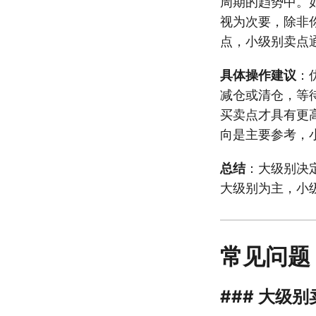
周期的趋势中。
视为次要，除非
点，小级别卖点
具体操作建议
：
减仓或清仓，等
买卖点才具有更
向是主要参考，
总结
：大级别决
大级别为主，小
常见问题
### 大级