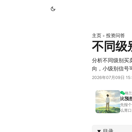
主页
投资问答
»
不同级
分析不同级别买
向，小级别信号
2026年07月09日 15:
格兰
比预
先报个
么胃口
照顾我
不大，
目录