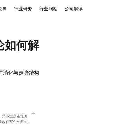
复盘
行业研究
行业洞察
公司解读
论如何解
前消化与走势结构
→
，只不过是市场开
幅放在整个A股历史
节气反倒让大家感受