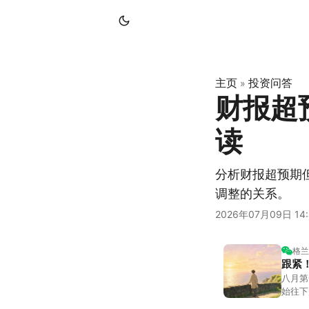
主页
投资问答
»
财报超
读
分析财报超预期
调整的关系。
2026年07月09日 14:
格兰
跟紧
八月第
始往下
都排得