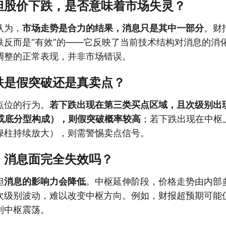
但股价下跌，是否意味着市场失灵？
认为，
市场走势是合力的结果，消息只是其中一部分
。财
跌反而是“有效”的——它反映了当前技术结构对消息的消
调整的正常表现，并非市场错误。
跌是假突破还是真卖点？
点位的行为。
若下跌出现在第三类买点区域，且次级别出
短或底分型构成），则假突破概率较高
；若下跌出现在中枢
绿柱持续放大），则需警惕卖点信号。
，消息面完全失效吗？
但
消息的影响力会降低
。中枢延伸阶段，价格走势由内部
次级别波动，难以改变中枢方向。例如，财报超预期可能
到中枢震荡。