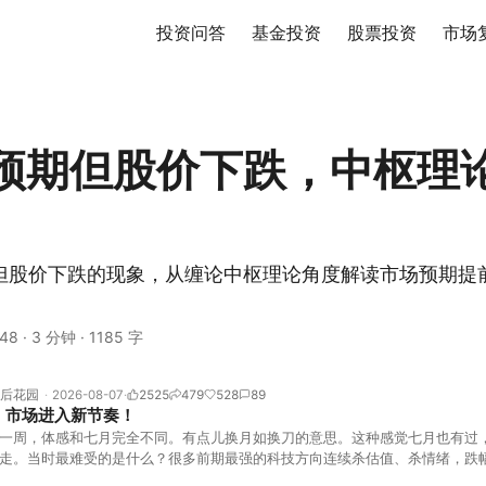
投资问答
基金投资
股票投资
市场
预期但股价下跌，中枢理
但股价下跌的现象，从缠论中枢理论角度解读市场预期提
48
·
3 分钟
·
1185 字
后花园
2026-08-07
2525
479
528
89
！市场进入新节奏！
一周，体感和七月完全不同。有点儿换月如换刀的意思。这种感觉七月也有过
走。当时最难受的是什么？很多前期最强的科技方向连续杀估值、杀情绪，跌
上号。很多同学人被折磨到根本没有打开账户的勇气。8月伊始，在这立秋的