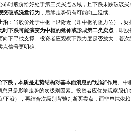
公布时股价恰好处于第三类买点区域，且下跌未跌破该买
假突破或洗盘行为
，后续走势仍有可能向上延续。
上沿
：当股价处于中枢上沿附近（即中枢的阻力位），财
此时下跌可能演变为中枢的延伸或形成第二类卖点
，即股
而向下寻找支撑。投资者应观察下跌力度是否放大，若次
卖点信号更明确。
价下跌，本质是走势结构对基本面消息的“过滤”作用
。中
消息只是影响走势的次级别因素。投资者应优先观察股价
沿/下沿），再结合次级别背驰判断买卖点，而非单纯依赖