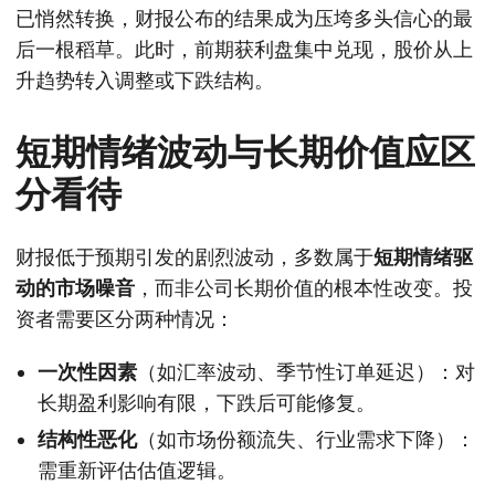
已悄然转换，财报公布的结果成为压垮多头信心的最
后一根稻草。此时，前期获利盘集中兑现，股价从上
升趋势转入调整或下跌结构。
短期情绪波动与长期价值应区
分看待
财报低于预期引发的剧烈波动，多数属于
短期情绪驱
动的市场噪音
，而非公司长期价值的根本性改变。投
资者需要区分两种情况：
一次性因素
（如汇率波动、季节性订单延迟）：对
长期盈利影响有限，下跌后可能修复。
结构性恶化
（如市场份额流失、行业需求下降）：
需重新评估估值逻辑。