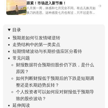
跟紧！市场进入新节奏！
→
八月第一周，体感和七月完全不同。有点儿换月如
换刀的意思。这种感觉七月也有过，只不过是市场
开始往下走。当时最难受的是什么？很多前期最强
的科技方向连续杀估值、杀情绪，跌幅放在整个A股
历史都排得上号。很多同学人被折磨到根本没有打
目录
开账户的勇气。8月伊始，在这立秋的节气反倒让大
家感受到了春天般的暖风。指数涨了百点，交易额
预期差如何引发情绪逆转
回暖到2
走势结构中的第一类卖点
短期情绪波动与长期价值应区分看待
常见问题
财报数据符合预期但股价仍下跌，是什么
原因？
如何判断财报低于预期后的下跌是短期调
整还是长期趋势反转？
个人投资者可以如何应对财报低于预期导
致的股价波动？
延伸阅读