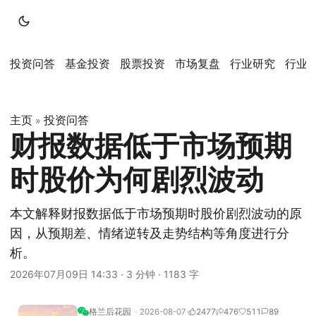
投资问答
基金投资
股票投资
市场复盘
行业研究
行业
主页
投资问答
»
财报数据低于市场预期
时股价为何剧烈波动
本文解释财报数据低于市场预期时股价剧烈波动的原
因，从预期差、情绪逆转及走势结构等角度进行分
析。
2026年07月09日 14:33
·
3 分钟
·
1183 字
格兰后花园
2026-08-07
2477
476
511
89