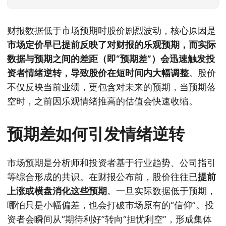
财报数据低于市场预期时股价剧烈波动，核心原因是
市场定价早已提前反映了对财报的乐观预期，而实际
数据与预期之间的差距（即“预期差”）会迅速触发投
资者情绪逆转，导致股价在短时间内大幅调整
。股价
不仅反映当前业绩，更包含对未来的预期，当预期落
空时，之前因乐观情绪推高的估值会快速收缩。
预期差如何引发情绪逆转
市场预期是分析师和投资者基于行业趋势、公司指引
等综合形成的共识。在财报公布前，股价往往已
提前
上涨或横盘消化这些预期
。一旦实际数据低于预期，
哪怕只是小幅偏差，也会打破市场原有的“信仰”。投
资者会瞬间从“期待利好”转向“担忧利空”，形成集体