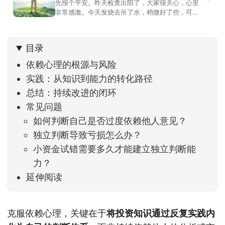
先报个平安。昨天检查出阳了，大家很关心，心里
非常感激。今天发烧去吊了水，稍微好了些，可没
什么胃口，吃不下东西。估计下次直播脸上又要少
几两肉，上镜看上去会再瘦一些。不过今天市场倒
是蛮照顾我的，没太让人操心。成交额稳稳踩在2.5
目录
万亿以上，涨跌比虽然只有2789比2590，乍看上
去相差不大，但细看下来，跌幅超过3%的只有不到
依赖心理的根源与风险
实践：从知识到能力的转化路径
总结：持续改进的闭环
常见问题
如何判断自己是否过度依赖他人意见？
独立判断导致亏损怎么办？
小资金试错需要多久才能建立独立判断能
力？
延伸阅读
克服依赖心理，关键在于
将投资知识通过反复实践内