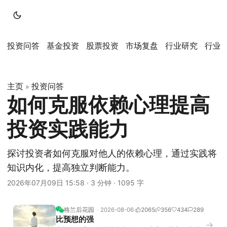
投资问答
基金投资
股票投资
市场复盘
行业研究
行业
主页
投资问答
»
如何克服依赖心理提高
投资实践能力
探讨投资者如何克服对他人的依赖心理，通过实践将
知识内化，提高独立判断能力。
2026年07月09日 15:58
·
3 分钟
·
1095 字
格兰后花园
2026-08-06
2065
356
434
289
比预想的强
→