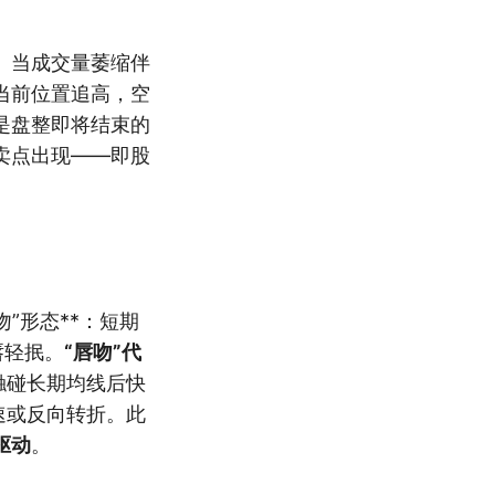
。当成交量萎缩伴
当前位置追高，空
是盘整即将结束的
卖点出现——即股
”形态**：短期
唇轻抿。
“唇吻”代
触碰长期均线后快
速或反向转折。此
驱动
。