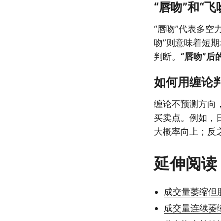
“唇吻”和“
“唇吻”代表多空
吻”则意味着短
判断。
“唇吻”后
如何用缠论
缠论不预测方向
买卖点。例如，
大概率向上；反
延伸阅读
成交量萎缩但
成交量连续萎