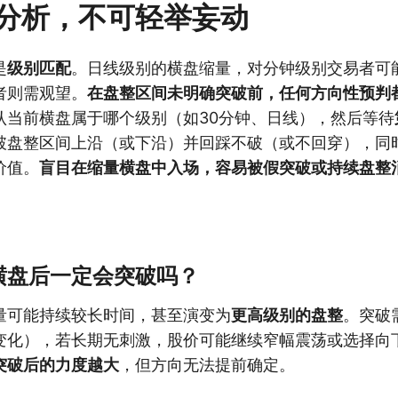
分析，不可轻举妄动
是
级别匹配
。日线级别的横盘缩量，对分钟级别交易者可
者则需观望。
在盘整区间未明确突破前，任何方向性预判
认当前横盘属于哪个级别（如30分钟、日线），然后等待
破盘整区间上沿（或下沿）并回踩不破（或不回穿），同
价值。
盲目在缩量横盘中入场，容易被假突破或持续盘整
横盘后一定会突破吗？
量可能持续较长时间，甚至演变为
更高级别的盘整
。突破
变化），若长期无刺激，股价可能继续窄幅震荡或选择向
突破后的力度越大
，但方向无法提前确定。