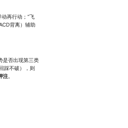
动再行动；“飞
ACD背离）辅助
势是否出现第三类
回踩不破），则
押注
。