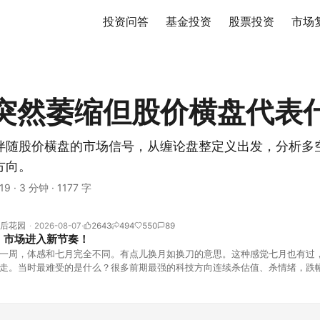
投资问答
基金投资
股票投资
市场
突然萎缩但股价横盘代表
伴随股价横盘的市场信号，从缠论盘整定义出发，分析多
方向。
19
·
3 分钟
·
1177 字
后花园
2026-08-07
2643
494
550
89
！市场进入新节奏！
一周，体感和七月完全不同。有点儿换月如换刀的意思。这种感觉七月也有过
走。当时最难受的是什么？很多前期最强的科技方向连续杀估值、杀情绪，跌
上号。很多同学人被折磨到根本没有打开账户的勇气。8月伊始，在这立秋的
天般的暖风。指数涨了百点，交易额回暖到2