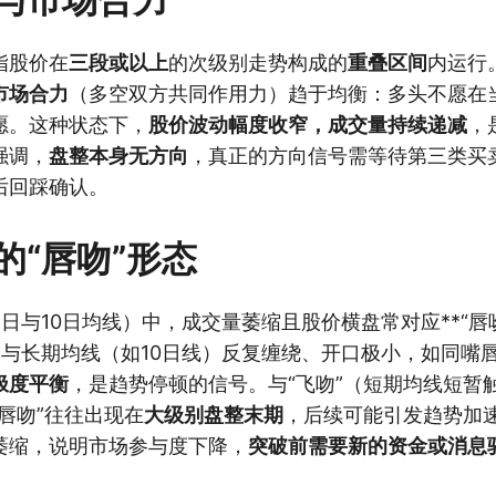
指股价在
三段或以上
的次级别走势构成的
重叠区间
内运行
市场合力
（多空双方共同作用力）趋于均衡：多头不愿在
愿。这种状态下，
股价波动幅度收窄，成交量持续递减
，
强调，
盘整本身无方向
，真正的方向信号需等待第三类买
后回踩确认。
的“唇吻”形态
日与10日均线）中，成交量萎缩且股价横盘常对应**“唇吻
）与长期均线（如10日线）反复缠绕、开口极小，如同嘴
极度平衡
，是趋势停顿的信号。与“飞吻”（短期均线短暂
唇吻”往往出现在
大级别盘整末期
，后续可能引发趋势加
萎缩，说明市场参与度下降，
突破前需要新的资金或消息