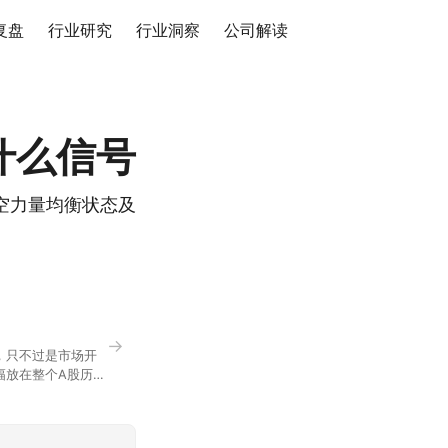
复盘
行业研究
行业洞察
公司解读
什么信号
空力量均衡状态及
→
，只不过是市场开
幅放在整个A股历史
节气反倒让大家感受