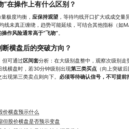
飞吻”在操作上有什么区别？
力量极度均衡，
应保持观望
，等待均线开口扩大或成交量异
期均线未真正缠绕，趋势可能延续，可结合其他指标（如M
的操作风险通常高于“飞吻”
。
判断横盘后的突破方向？
，但可通过
区间套
分析：在大级别盘整中，观察次级别走
日线横盘时，若30分钟级别出现
第三类买点
（向上突破后
之出现第三类卖点则向下。
必须等待确认信号，不可提前
股价横盘预示什么
缩但股价横盘是否预示变盘