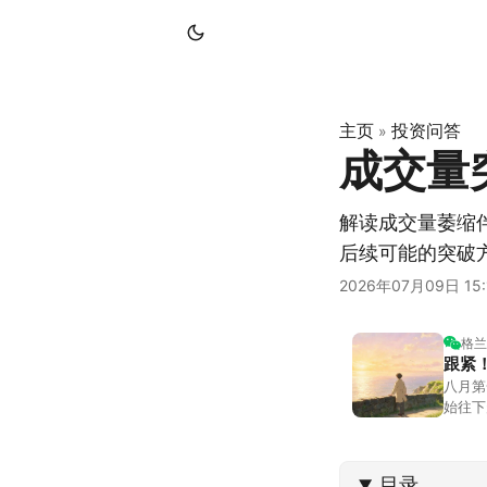
主页
投资问答
»
成交量
解读成交量萎缩
后续可能的突破
2026年07月09日 15:
格兰
跟紧
八月第
始往下
都排得
到了春
目录