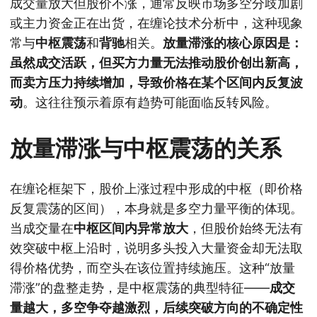
成交量放大但股价不涨，通常反映市场多空分歧加剧
或主力资金正在出货，在缠论技术分析中，这种现象
常与
中枢震荡
和
背驰
相关。
放量滞涨的核心原因是：
虽然成交活跃，但买方力量无法推动股价创出新高，
而卖方压力持续增加，导致价格在某个区间内反复波
动
。这往往预示着原有趋势可能面临反转风险。
放量滞涨与中枢震荡的关系
在缠论框架下，股价上涨过程中形成的中枢（即价格
反复震荡的区间），本身就是多空力量平衡的体现。
当成交量在
中枢区间内异常放大
，但股价始终无法有
效突破中枢上沿时，说明多头投入大量资金却无法取
得价格优势，而空头在该位置持续施压。这种“放量
滞涨”的盘整走势，是中枢震荡的典型特征——
成交
量越大，多空争夺越激烈，后续突破方向的不确定性