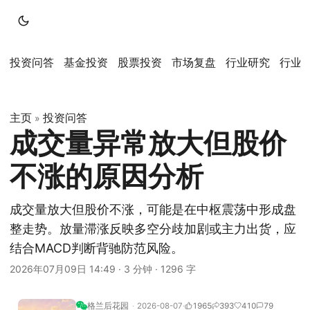
投资问答
基金投资
股票投资
市场复盘
行业研究
行业
主页
投资问答
»
成交量异常放大但股价
不涨的原因分析
成交量放大但股价不涨，可能是在中枢震荡中形成盘
整走势。放量滞涨反映多空分歧加剧或主力出货，应
结合MACD判断背驰防范风险。
2026年07月09日 14:49
·
3 分钟
·
1296 字
格兰后花园
2026-08-07
1965
393
410
79