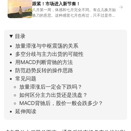
跟紧！市场进入新节奏！
→
八月第一周，体感和七月完全不同。有点儿换月如
换刀的意思。这种感觉七月也有过，只不过是市场
开始往下走。当时最难受的是什么？很多前期最强
的科技方向连续杀估值、杀情绪，跌幅放在整个A股
历史都排得上号。很多同学人被折磨到根本没有打
目录
开账户的勇气。8月伊始，在这立秋的节气反倒让大
家感受到了春天般的暖风。指数涨了百点，交易额
放量滞涨与中枢震荡的关系
回暖到2
多空分歧与主力出货的可能性
用MACD判断背驰的方法
防范趋势反转的操作思路
常见问题
放量滞涨后一定会下跌吗？
如何区分主力出货还是洗盘？
MACD背驰后，股价一般会跌多少？
延伸阅读