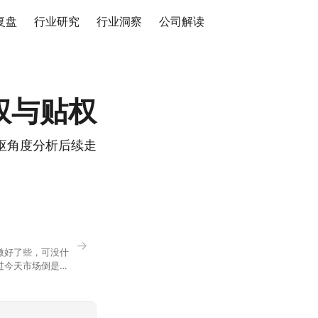
复盘
行业研究
行业洞察
公司解读
权与贴权
枢角度分析后续走
→
微好了些，可没什
过今天市场倒是蛮
90，乍看上去相差