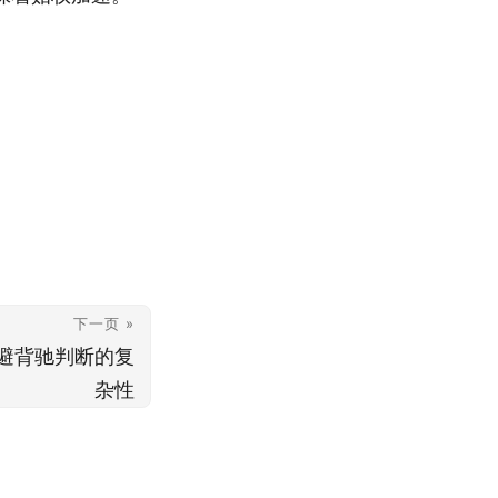
下一页 »
避背驰判断的复
杂性