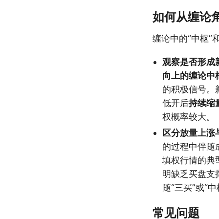
如何从缠论
缠论中的“中枢”
观察是否形成
向上的缠论中
的积极信号。
低开后
持续缩
权概率较大。
区分放量上涨
的过程中伴随
填权行情的典
明缺乏买盘支
随“三买”或“
常见问题