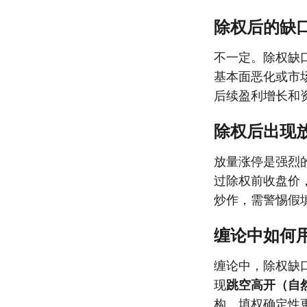
除权后的缺
不一定。除权缺
基本面恶化或市
后续盈利增长和
除权后出现
放量涨停是强烈
过除权前收盘价
炒作，需警惕假
缠论中如何用
缠论中，除权缺
现
跳空高开（自
构，填权确定性