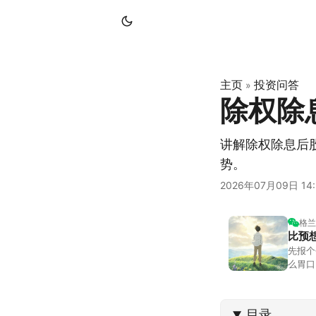
主页
投资问答
»
除权除
讲解除权除息后
势。
2026年07月09日 14:
格兰
比预
先报个
么胃口
照顾我
不大，
目录