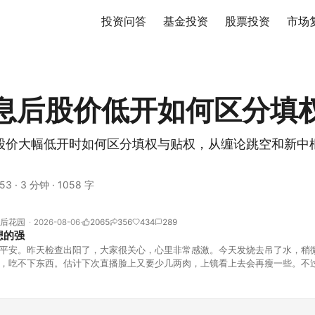
投资问答
基金投资
股票投资
市场
息后股价低开如何区分填
股价大幅低开时如何区分填权与贴权，从缠论跳空和新中
53
·
3 分钟
·
1058 字
后花园
2026-08-06
2065
356
434
289
想的强
平安。昨天检查出阳了，大家很关心，心里非常感激。今天发烧去吊了水，稍
，吃不下东西。估计下次直播脸上又要少几两肉，上镜看上去会再瘦一些。不
的，没太让人操心。成交额稳稳踩在2.5万亿以上，涨跌比虽然只有2789比25
但细看下来，跌幅超过3%的只有不到