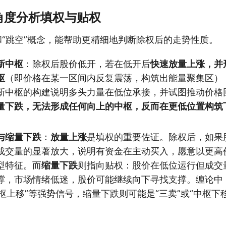
角度分析填权与贴权
和“跳空”概念，能帮助更精细地判断除权后的走势性质。
新中枢
：除权后股价低开，若在低开后
快速放量上涨，并
枢
（即价格在某一区间内反复震荡，构筑出能量聚集区）
新中枢的构建说明多头力量在低位承接，并试图推动价格
量下跌，无法形成任何向上的中枢，反而在更低位置构筑
与缩量下跌
：
放量上涨
是填权的重要佐证。除权后，如果
成交量的显著放大，说明有资金在主动买入，愿意以更高
型特征。而
缩量下跌
则指向贴权：股价在低位运行但成交
撑，市场情绪低迷，股价可能继续向下寻找支撑。缠论中
中枢上移”等强势信号，缩量下跌则可能是“三卖”或“中枢下