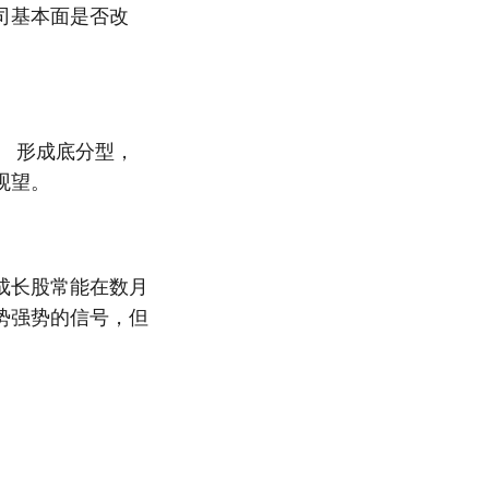
司基本面是否改
）
形成底分型，
观望。
成长股常能在数月
势强势的信号，但