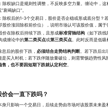
：除权缺口是规则性调整，不反映多空力量。缠论中，这
或“衰竭缺口”。
：除权后的1-3个交易日，股价是否企稳或形成底分型？
即股价涨回除权前价位），说明市场认可该股价值，属于
股价在除权后持续下跌，且形成
标准背驰结构
（如下跌线
构成缠论中的
第二类买点
或
第三类买点
。此时反而是低吸
除息后的股价下跌，
必须结合走势结构判断
。若下跌后出
能是买入时机；若下跌伴随放量破位，则需警惕趋势性风
抛售，也不要因短期下跌就认定利空
。
股价会一直下跌吗？
本身只影响一个交易日，后续走势由市场对该股票未来盈