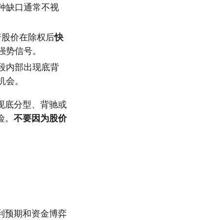
种缺口通常不视
若股价在除权后
快
强势信号。
段内部出现底背
机会。
现底分型、背驰或
险。
不要因为股价
利预期和资金博弈