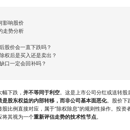
天般的暖风。指数涨了百点，交易额回暖到2
何影响股价
的走势分析
后股价会一直下跌吗？
除权后是买入还是卖出？
缺口一定会回补吗？
大幅下跌，
并不等同于利空
。这是上市公司分红或送转股
质是股东权益的内部转移，而非公司基本面恶化
。股价下
转股比例直接对应，属于“除权除息”的规则性操作。投资
应将其视为一个
重新评估走势的技术性节点
。