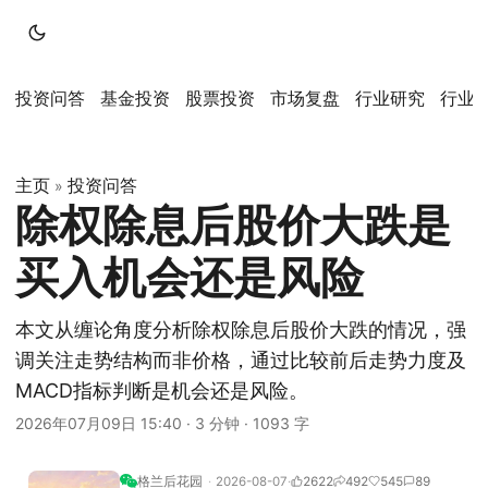
投资问答
基金投资
股票投资
市场复盘
行业研究
行业
主页
投资问答
»
除权除息后股价大跌是
买入机会还是风险
本文从缠论角度分析除权除息后股价大跌的情况，强
调关注走势结构而非价格，通过比较前后走势力度及
MACD指标判断是机会还是风险。
2026年07月09日 15:40
·
3 分钟
·
1093 字
格兰后花园
2026-08-07
2622
492
545
89