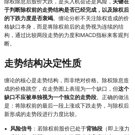
除权除息后股价大跌，是买入机会还是风险，
关键在
于判断除权前的走势结构是否已经完成，以及除权后
的下跌力度是否衰竭
。缠论分析不关注除权造成的价
格缺口本身，而是将除权前后的走势视为连续的结
构，通过比较两段走势的力度和MACD指标来客观判
断。
走势结构决定性质
缠论的核心是走势结构，而非绝对价格。除权除息造
成的价格跳空，在走势图上表现为一个缺口，但
这个
缺口不应被单独视为一个独立的走势段
。正确的做法
是：将除权前的最后一段上涨或下跌走势，与除权后
新形成的走势段进行力度比较。
风险信号
：若除权前股价已处于
背驰段
（即上涨力