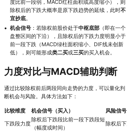
度比前一段弱，MACD红柱面积或高度缩小），则
除权后的下跌大概率是原下跌趋势的延续，此时
不
宜抄底
。
机会信号
：若除权前股价处于
中枢底部
（即在一个
盘整区间的下沿），且除权后的下跌力度明显小于
前一段下跌（MACD绿柱面积缩小、DIF线未创新
低），则可能形成
类二买
或
三买
的买入机会。
力度对比与MACD辅助判断
通过比较除权前后两段同向走势的力度，可以量化判
断机会与风险。具体方法如下：
比较维度
机会信号（买入）
风险信号
除权后下跌段比前一段下跌段短
下跌段力度
除权后下
（幅度或时间）