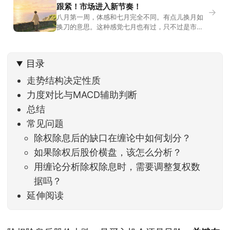
跟紧！市场进入新节奏！
→
八月第一周，体感和七月完全不同。有点儿换月如
换刀的意思。这种感觉七月也有过，只不过是市场
开始往下走。当时最难受的是什么？很多前期最强
的科技方向连续杀估值、杀情绪，跌幅放在整个A股
历史都排得上号。很多同学人被折磨到根本没有打
目录
开账户的勇气。8月伊始，在这立秋的节气反倒让大
家感受到了春天般的暖风。指数涨了百点，交易额
走势结构决定性质
回暖到2
力度对比与MACD辅助判断
总结
常见问题
除权除息后的缺口在缠论中如何划分？
如果除权后股价横盘，该怎么分析？
用缠论分析除权除息时，需要调整复权数
据吗？
延伸阅读