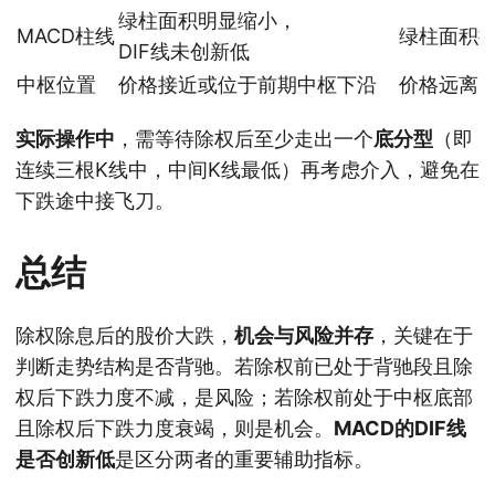
绿柱面积明显缩小，
MACD柱线
绿柱面积扩
DIF线未创新低
中枢位置
价格接近或位于前期中枢下沿
价格远离
实际操作中
，需等待除权后至少走出一个
底分型
（即
连续三根K线中，中间K线最低）再考虑介入，避免在
下跌途中接飞刀。
总结
除权除息后的股价大跌，
机会与风险并存
，关键在于
判断走势结构是否背驰。若除权前已处于背驰段且除
权后下跌力度不减，是风险；若除权前处于中枢底部
且除权后下跌力度衰竭，则是机会。
MACD的DIF线
是否创新低
是区分两者的重要辅助指标。