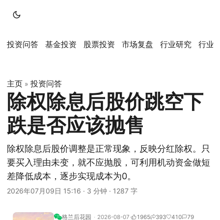
投资问答
基金投资
股票投资
市场复盘
行业研究
行业
主页
投资问答
»
除权除息后股价跳空下
跌是否应该抛售
除权除息后股价调整是正常现象，反映分红除权。只
要买入理由未变，就不应抛股，可利用机动资金做短
差降低成本，逐步实现成本为0。
2026年07月09日 15:16
·
3 分钟
·
1287 字
格兰后花园
2026-08-07
1965
393
410
79