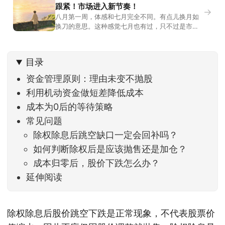
跟紧！市场进入新节奏！
→
八月第一周，体感和七月完全不同。有点儿换月如
换刀的意思。这种感觉七月也有过，只不过是市场
开始往下走。当时最难受的是什么？很多前期最强
的科技方向连续杀估值、杀情绪，跌幅放在整个A股
历史都排得上号。很多同学人被折磨到根本没有打
目录
开账户的勇气。8月伊始，在这立秋的节气反倒让大
家感受到了春天般的暖风。指数涨了百点，交易额
资金管理原则：理由未变不抛股
回暖到2
利用机动资金做短差降低成本
成本为0后的等待策略
常见问题
除权除息后跳空缺口一定会回补吗？
如何判断除权后是应该抛售还是加仓？
成本归零后，股价下跌怎么办？
延伸阅读
除权除息后股价跳空下跌是正常现象，不代表股票价