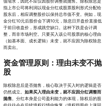
值缩水，因此不应仅因股价调整就抛售。除权除息是
指上市公司将利润以现金分红或股票股利形式分配给
股东后，相应调整股价以保持总市值不变。例如，现
金分红10元后股价会下调10元，除息日开盘价直接低
于前日收盘价，形成跳空缺口。这种下跌是会计调
整，而非市场利空。只要买入该公司股票的核心理由
（如基本面、成长逻辑）未变，就不应因为除权除息
而卖出。
资金管理原则：理由未变不抛
股
除权除息后是否抛售，核心取决于买入时的逻辑是否
仍然成立。
如果买入理由未变，就不应因分红调整而
抛售
。分红本身是公司盈利能力的体现，除权后的股
价往往会在后续填权行情中恢复（填权指股价上涨回