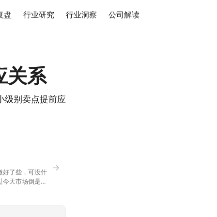
复盘
行业研究
行业洞察
公司解读
应关系
小级别卖点提前应
→
微好了些，可没什
过今天市场倒是蛮
90，乍看上去相差