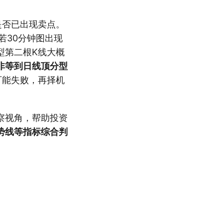
是否已出现卖点。
若30分钟图出现
型第二根K线大概
非等到日线顶分型
可能失败，再择机
察视角，帮助投资
势线等指标综合判