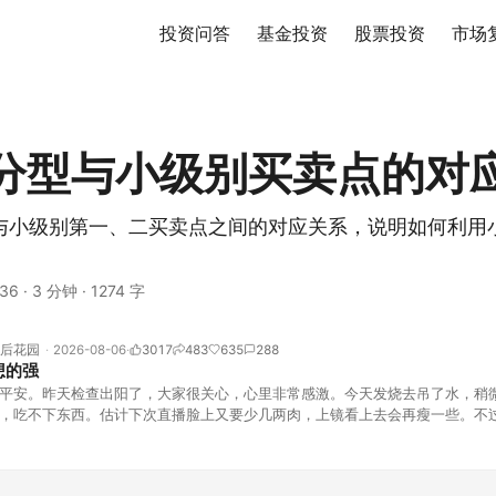
投资问答
基金投资
股票投资
市场
分型与小级别买卖点的对
与小级别第一、二买卖点之间的对应关系，说明如何利用
36
·
3 分钟
·
1274 字
后花园
2026-08-06
3017
483
635
288
想的强
平安。昨天检查出阳了，大家很关心，心里非常感激。今天发烧去吊了水，稍
，吃不下东西。估计下次直播脸上又要少几两肉，上镜看上去会再瘦一些。不
的，没太让人操心。成交额稳稳踩在2.5万亿以上，涨跌比虽然只有2789比25
但细看下来，跌幅超过3%的只有不到