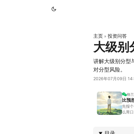
主页
投资问答
»
大级别
讲解大级别分型
对分型风险。
2026年07月09日 14:
格兰
比预
先报个
么胃口
照顾我
不大，
目录