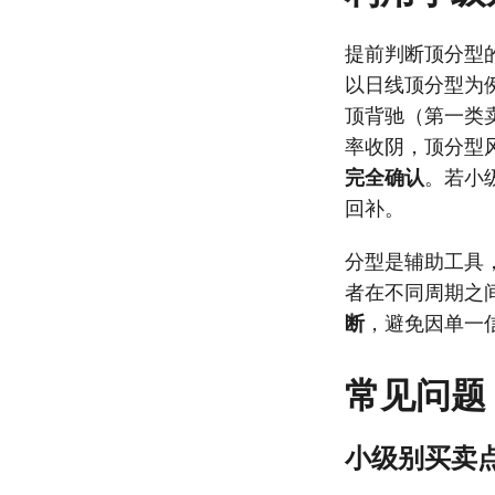
提前判断顶分型
以日线顶分型为
顶背驰（第一类
率收阴，顶分型
完全确认
。若小
回补。
分型是辅助工具
者在不同周期之
断
，避免因单一
常见问题
小级别买卖