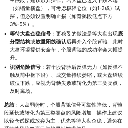
主跌段，建议放弃操作。若大盘已进入下跌末端
（如缩量横盘），可考虑极轻仓位（如1-2成）试
探，但必须设置明确止损（如背驰段低点下方
3%-5%）。
等待大盘企稳信号
：更稳妥的做法是等大盘出现
底
分型结构
或
放量阳线确认
后再介入个股背驰。此时
大盘环境提供安全垫，个股背驰的成功率会大幅提
升。
识别危险信号
：若个股背驰后反弹无力（如反弹不
触及前中枢下沿）、成交量持续萎缩，或大盘继续
破位下跌，应视为背驰失败或转化为第三类卖点，
及时离场。
总结
：大盘弱势时，个股背驰信号可靠性降低，背驰
段延长或转化为第三类卖点的风险增加。操作上建议
以轻仓试探或放弃为主，优先等待大盘企稳，避免在