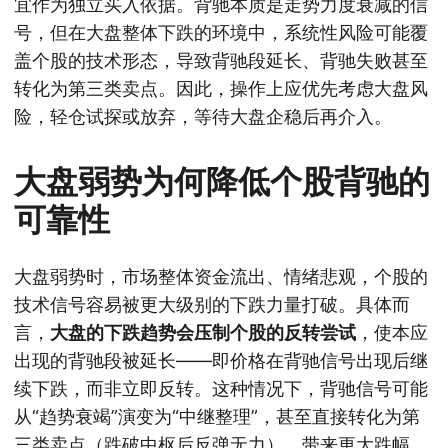
宜作为独立买入依据。背驰本质是走势力度衰减的信
号，但在大盘整体下跌的环境中，系统性风险可能覆
盖个股的技术形态，导致背驰段延长、背驰失败甚至
转化为第三类卖点。因此，操作上应优先考虑大盘风
险，轻仓试探或放弃，等待大盘企稳后再介入。
大盘弱势为何降低个股背驰的
可靠性
大盘弱势时，市场整体资金流出、情绪悲观，个股的
技术信号容易被更大级别的下跌力量打破。具体而
言，
大盘的下跌趋势会压制个股的反转尝试
，使本应
出现的背驰段被延长——即价格在背驰信号出现后继
续下跌，而非立即反转。这种情况下，背驰信号可能
从“趋势衰竭”演变为“中继整理”，甚至直接转化为第
三类卖点（跌破中枢后反弹无力），带来更大跌幅。