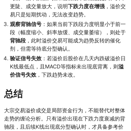
更陡、成交量放大，说明
下跌力度在增强
，溢价交
易只是短期扰动，无法改变趋势。
观察背驰信号
：如果当前下跌段力度明显小于前一
段（幅度缩小、斜率放缓、成交量萎缩），则处于
背驰段
，此时溢价交易可能成为趋势反转的催化
剂，但需等待底分型确认。
验证信号失效
：若溢价后股价在几天内跌破溢价日
K线最低点，且MACD等指标未出现底背离，则
溢
价信号失效
，下跌趋势未改。
总结
大宗交易溢价成交是局部资金行为，不能替代对整体
走势的缠论分析。只有溢价出现在下跌力度衰减的背
驰段，且后续K线出现底分型确认时，才具备参考价