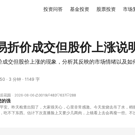
投资问答
基金投资
股票投资
市场
易折价成交但股价上涨说
价成交但股价上涨的现象，分析其反映的市场情绪以及如
50
·
3 分钟
·
1149 字
后花园
2026-08-06
3019
483
637
288
想的强
平安。昨天检查出阳了，大家很关心，心里非常感激。今天发烧去吊了水，稍
，吃不下东西。估计下次直播脸上又要少几两肉，上镜看上去会再瘦一些。不
的，没太让人操心。成交额稳稳踩在2.5万亿以上，涨跌比虽然只有2789比25
但细看下来，跌幅超过3%的只有不到