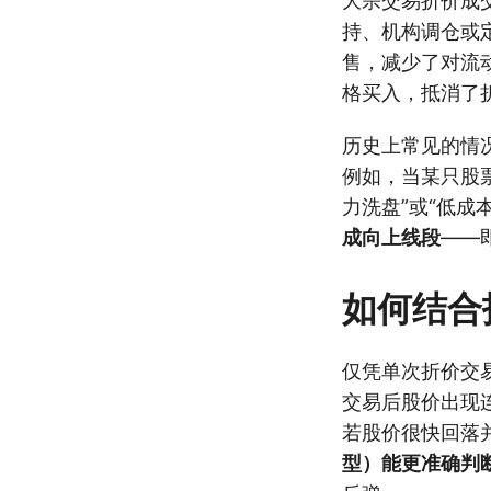
大宗交易折价成
持、机构调仓或
售，减少了对流
格买入，抵消了
历史上常见的情
例如，当某只股
力洗盘”或“低成
成向上线段
——
如何结合
仅凭单次折价交
交易后股价出现
若股价很快回落
型）能更准确判