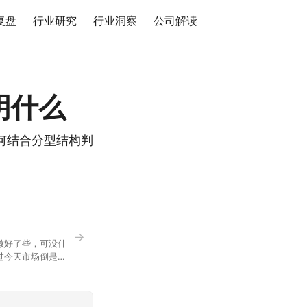
复盘
行业研究
行业洞察
公司解读
明什么
何结合分型结构判
→
微好了些，可没什
过今天市场倒是蛮
90，乍看上去相差