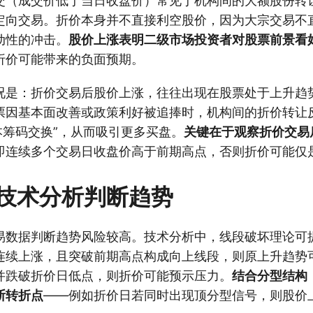
交（成交价低于当日收盘价）常见于机构间的大额股份转
定向交易。折价本身并不直接利空股价，因为大宗交易不
动性的冲击。
股价上涨表明二级市场投资者对股票前景看
折价可能带来的负面预期。
况是：折价交易后股价上涨，往往出现在股票处于上升趋
票因基本面改善或政策利好被追捧时，机构间的折价转让
本筹码交换”，从而吸引更多买盘。
关键在于观察折价交易
即连续多个交易日收盘价高于前期高点，否则折价可能仅
技术分析判断趋势
易数据判断趋势风险较高。技术分析中，线段破坏理论可
连续上涨，且突破前期高点构成向上线段，则原上升趋势
并跌破折价日低点，则折价可能预示压力。
结合分型结构
断转折点
——例如折价日若同时出现顶分型信号，则股价