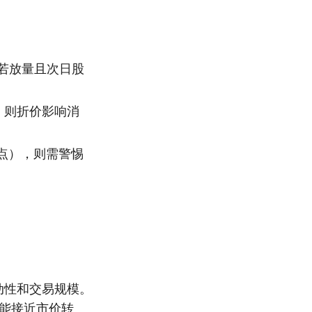
若放量且次日股
，则折价影响消
点），则需警惕
动性和交易规模。
可能接近市价转