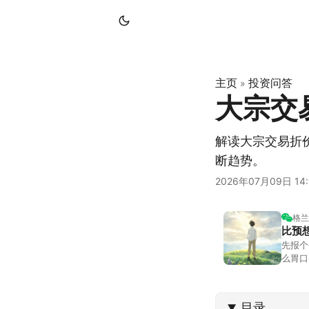
主页
投资问答
»
大宗交
解读大宗交易折
断趋势。
2026年07月09日 14:
格兰
比预
先报个
么胃口
照顾我
不大，
目录