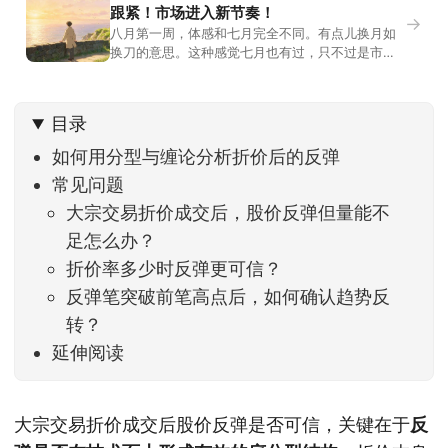
跟紧！市场进入新节奏！
→
八月第一周，体感和七月完全不同。有点儿换月如
换刀的意思。这种感觉七月也有过，只不过是市场
开始往下走。当时最难受的是什么？很多前期最强
的科技方向连续杀估值、杀情绪，跌幅放在整个A股
历史都排得上号。很多同学人被折磨到根本没有打
目录
开账户的勇气。8月伊始，在这立秋的节气反倒让大
家感受到了春天般的暖风。指数涨了百点，交易额
如何用分型与缠论分析折价后的反弹
回暖到2
常见问题
大宗交易折价成交后，股价反弹但量能不
足怎么办？
折价率多少时反弹更可信？
反弹笔突破前笔高点后，如何确认趋势反
转？
延伸阅读
大宗交易折价成交后股价反弹是否可信，关键在于
反