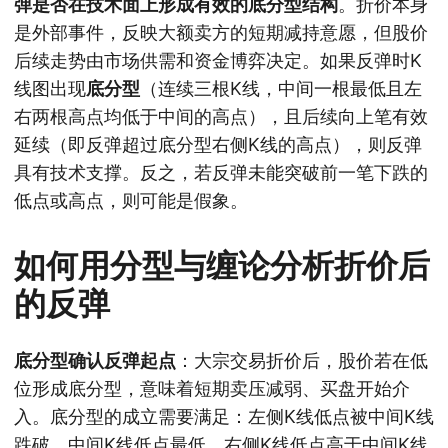
弹是否在技术面上形成有效的底分型结构
。折价本身
是外部事件，反映大额卖方的短期减持意愿，但股价
后续走势由市场供需和资金博弈决定。如果反弹时K
线图出现
底分型
（连续三根K线，中间一根最低且左
右两根高点均低于中间的高点），且后续向上笔有效
延续（即反弹超过底分型右侧K线的高点），则反弹
具有技术支撑。反之，若反弹未能突破前一笔下跌的
低点或高点，则可能是假象。
如何用分型与缠论分析折价后
的反弹
底分型确认反弹起点
：大宗交易折价后，股价若在低
位形成底分型，意味着短期卖压减弱、买盘开始介
入。底分型的成立需要满足：左侧K线低点被中间K线
跌破，中间K线低点最低，右侧K线低点高于中间K线