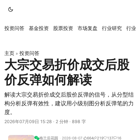
投资问答
基金投资
股票投资
市场复盘
行业研究
行业
主页
投资问答
»
大宗交易折价成交后股
价反弹如何解读
解读大宗交易折价成交后股价反弹的信号，从分型结
构分析反弹有效性，建议用小级别图分析反弹笔的力
度。
2026年07月09日 15:28
·
2 分钟
·
898 字
格兰后花园
2026-08-07
664
219
137
16