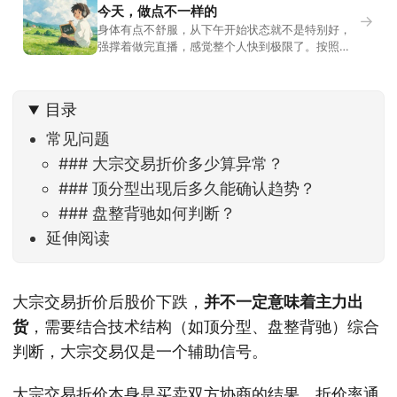
今天，做点不一样的
→
身体有点不舒服，从下午开始状态就不是特别好，
强撑着做完直播，感觉整个人快到极限了。按照平
时的习惯，今天还应该是回答直播过程中，大家留
言问的问题。不过我想换一种方法，按大家的需求
解答。留言区照常开放，有什么关于市场今的问
目录
题，可以直接留言。如果别人问的问题正好是你想
问的，可以给他点个赞。晚些时候，我会按点赞数
常见问题
量挑选5个比较
### 大宗交易折价多少算异常？
### 顶分型出现后多久能确认趋势？
### 盘整背驰如何判断？
延伸阅读
大宗交易折价后股价下跌，
并不一定意味着主力出
货
，需要结合技术结构（如顶分型、盘整背驰）综合
判断，大宗交易仅是一个辅助信号。
大宗交易折价本身是买卖双方协商的结果，折价率通