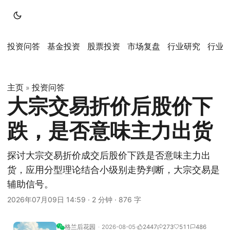
投资问答
基金投资
股票投资
市场复盘
行业研究
行业
主页
投资问答
»
大宗交易折价后股价下
跌，是否意味主力出货
探讨大宗交易折价成交后股价下跌是否意味主力出
货，应用分型理论结合小级别走势判断，大宗交易是
辅助信号。
2026年07月09日 14:59
·
2 分钟
·
876 字
格兰后花园
2026-08-05
2447
273
511
486