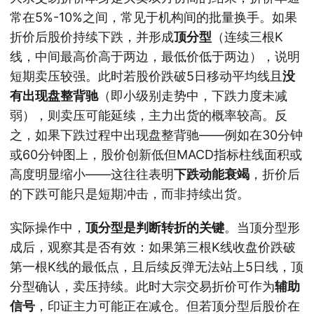
常在5%-10%之间，常见于机构间的批量换手。如果
折价后股价持续下跌，并形成
顶分型
（连续三根K
线，中间最高价高于两边，最低价低于两边），说明
短期卖压较强。此时若股价跌破5日移动平均线且
没
有出现盘整背驰
（即小级别走势中，下跌力度未减
弱），则卖压可能延续，主力出货的概率较高。反
之，如果下跌过程中出现盘整背驰——例如在30分钟
或60分钟图上，股价创新低但MACD指标柱线面积或
高度明显缩小——这往往表明
下跌动能衰竭
，折价后
的下跌可能只是短期冲击，而非持续出货。
实际操作中，
顶分型是判断转折的关键
。当顶分型形
成后，观察其是否有效：如果第三根K线收盘价跌破
第一根K线的最低点，且后续反弹无法站上5日线，顶
分型确认，卖压持续。此时大宗交易折价可作为
辅助
信号
，印证主力可能正在减仓。但若顶分型后股价在