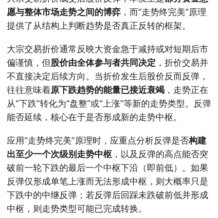
愿与整体市场走势之间的博弈
，而“走势终完美”原理
提供了从结构上判断趋势是否真正反转的框架。
大宗交易折价通常反映大资金急于减持或对短期后市
偏谨慎，但
股价由全体参与者共同决定
，折价交易并
不直接决定后续方向。当折价发生后股价反而反弹，
往往意味着
原下跌趋势的能量已接近衰竭
，走势正在
从“下跌”转化为“盘整”或“上涨”等新的走势类型。反弹
能否延续，核心在于是否形成新的走势中枢。
应用“走势终完美”原理时，应重点分析反弹是否
构建
出至少一个次级别走势中枢
，以及反弹的高点能否突
破前一轮下跌的最后一个中枢下沿（即前低）。如果
反弹仅形成单笔上涨而无法形成中枢，则大概率只是
下跌中的中继反弹；若反弹后回踩未跌破前低并形成
中枢，则走势类型可能已完成转换。