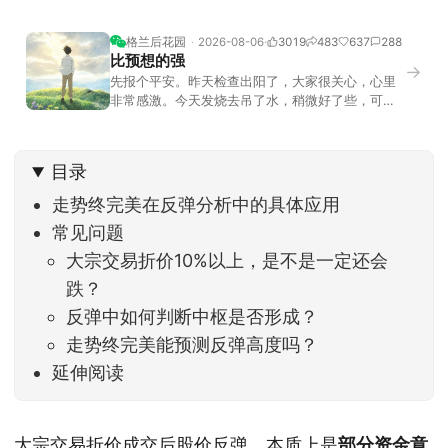
格兰后花园
2026-08-06
3019
483
637
288
比预想的强
→
先报个平安。昨天检查出阳了，大家很关心，心里
非常感激。今天发烧去吊了水，稍微好了些，可没
什么胃口，吃不下东西。估计下次直播脸上又要少
几两肉，上镜看上去会再瘦一些。不过今天市场倒
是蛮照顾我的，没太让人操心。成交额稳稳踩在2.5
目录
万亿以上，涨跌比虽然只有2789比2590，乍看上
去相差不大，但细看下来，跌幅超过3%的只有不到
走势终完美在反弹分析中的具体应用
常见问题
大宗交易折价10%以上，是不是一定还会
跌？
反弹中如何判断中枢是否形成？
走势终完美能预测反弹高度吗？
延伸阅读
大宗交易折价成交后股价反弹，本质上是
部分资金意