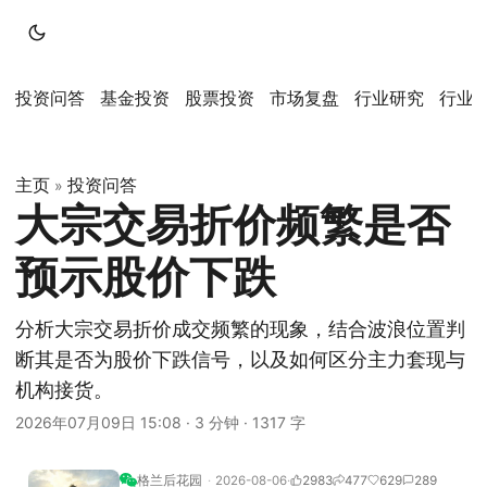
投资问答
基金投资
股票投资
市场复盘
行业研究
行业
主页
投资问答
»
大宗交易折价频繁是否
预示股价下跌
分析大宗交易折价成交频繁的现象，结合波浪位置判
断其是否为股价下跌信号，以及如何区分主力套现与
机构接货。
2026年07月09日 15:08
·
3 分钟
·
1317 字
格兰后花园
2026-08-06
2983
477
629
289