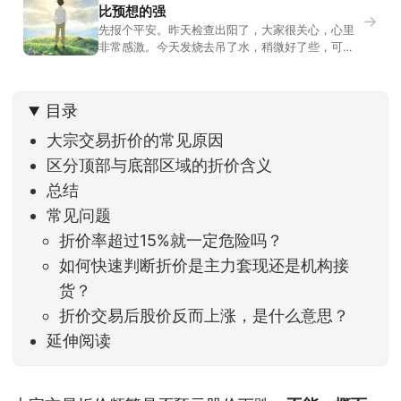
比预想的强
→
先报个平安。昨天检查出阳了，大家很关心，心里
非常感激。今天发烧去吊了水，稍微好了些，可没
什么胃口，吃不下东西。估计下次直播脸上又要少
几两肉，上镜看上去会再瘦一些。不过今天市场倒
是蛮照顾我的，没太让人操心。成交额稳稳踩在2.5
目录
万亿以上，涨跌比虽然只有2789比2590，乍看上
去相差不大，但细看下来，跌幅超过3%的只有不到
大宗交易折价的常见原因
区分顶部与底部区域的折价含义
总结
常见问题
折价率超过15%就一定危险吗？
如何快速判断折价是主力套现还是机构接
货？
折价交易后股价反而上涨，是什么意思？
延伸阅读